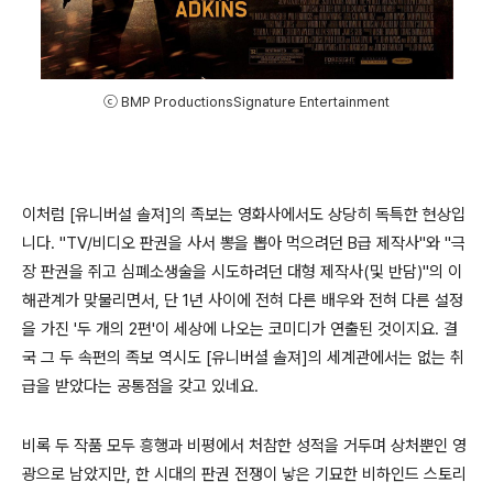
ⓒ BMP ProductionsSignature Entertainment
이처럼
[
유니버설 솔져
]
의 족보는 영화사에서도 상당히 독특한 현상입
니다
. "TV/
비디오 판권을 사서 뽕을 뽑아 먹으려던
B
급 제작사
"
와
"
극
장 판권을 쥐고 심폐소생술을 시도하려던 대형 제작사
(
및 반담
)"
의 이
해관계가 맞물리면서
,
단
1
년 사이에 전혀 다른 배우와 전혀 다른 설정
을 가진
'
두 개의
2
편
'
이 세상에 나오는 코미디가 연출된 것이지요
. 결
국 그 두 속편의 족보 역시도 [유니버셜 솔져]의 세계관에서는 없는 취
급을 받았다는 공통점을 갖고 있네요.
비록 두 작품 모두 흥행과 비평에서 처참한 성적을 거두며 상처뿐인 영
광으로 남았지만
,
한 시대의 판권 전쟁이 낳은 기묘한 비하인드 스토리