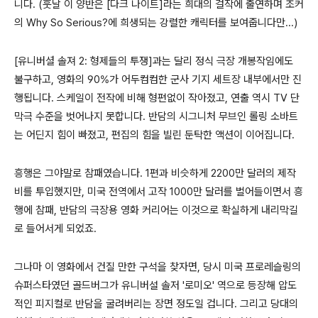
니다
. (훗날 이 양반은 [다크 나이트]라는 희대의 걸작에 출연하며 조커
의 Why So Serious?에 희생되는 강렬한 캐릭터를 보여줍니다만...)
[
유니버셜 솔져
2:
형제들의 투쟁
]
과는 달리 정식 극장 개봉작임에도
불구하고
,
영화의
90%
가 어두컴컴한 군사 기지 세트장 내부에서만 진
행됩니다
.
스케일이 전작에 비해 형편없이 작아졌고
,
연출 역시
TV
단
막극 수준을 벗어나지 못합니다
.
반담의 시그니처 무브인 롤링 소바트
는 어딘지 힘이 빠졌고
,
편집의 힘을 빌린 둔탁한 액션이 이어집니다
.
흥행은 그야말로 참패였습니다
. 1
편과 비슷하게
2200
만 달러의 제작
비를 투입했지만
,
미국 전역에서 고작
1000
만 달러를 벌어들이면서 흥
행에 참패
,
반담의 극장용 영화 커리어는 이것으로 확실하게 내리막길
로 들어서게 되었죠
.
그나마 이 영화에서 건질 만한 구석을 찾자면
,
당시 미국 프로레슬링의
슈퍼스타였던 골드버그가 유니버설 솔저
'
로미오
'
역으로 등장해 압도
적인 피지컬로 반담을 굴려버리는 장면 정도일 겁니다
.
그리고 당대의