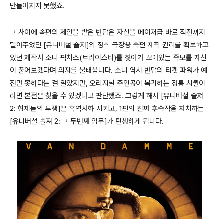
만들어지지 못했죠
.
그 사이에 속편의 제안을 받은 반담은 자신을 메이저급 바로 직전까지
밀어주었던
[
유니버설 솔져
]
의 정식 극장용 속편 제작 권리를 확보하고
있던 제작사
소니 픽처스
(
트라이스타
)
를 찾아가 꼬여있는 족보를 자신
이 풀어보겠다며 의지를 불태웁니다
.
소니 역시 반담의 티켓 파워가 예
전만 못하다는 걸 알았지만
,
오리지널 주인공이 복귀하는 정통 시퀄이
라면 본전은 찾을 수 있겠다고 판단했죠
.
그렇게 해서
[
유니버셜 솔져
2:
형제들의 투쟁
]
은 흑역사화 시키고
, 1
편의 진짜 후속작을 자처하는
[
유니버설 솔져
2:
그 두번째 임무
]
가 탄생하게 됩니다
.