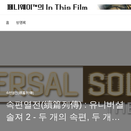
홈
방명록
속편열전(續篇列傳)
속편열전(續篇列傳) : 유니버셜
솔져 2 - 두 개의 속편, 두 개의
족보 (2부)