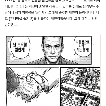
1999
년
,
장 클로드 반담은 슬럼프를 겪고 있었습니다
. [
스트리트 파이
터
], [
더블 팀
]
등 자신이 출연한 작품들의 잇따른 실패로 헐리우드 주
류에서 점차 영향력을 잃어가던 그에게 솔깃한 제안이 들어갑니다
.
바
로
[
유니버셜 솔져
2]
를 만들자는 제안이었습니다
. 그에 대한 반담의
반응은....