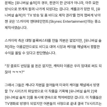
문제는
[
유니버설 솔져
]
의 경우
,
판권이 한 군데가 아니라
,
아주 묘한
방식으로 쪼개져 팔려 나가게 되었다는 겁니다
.
캐롤코가 망한 뒤
, [
유
니버설 솔져
]
의
'TV
방송 및 홈 비디오 제작 권리
'
를 먼저 잽싸게 낚아
챈 곳은
'
스카이락 엔터테인먼트
(Skyreic Entertainment)'
라는 중소
제작사였습니다
.
스카이락 측은 대형 블록버스터를 만들 자본은 없었지만
, [
유니버설 솔
져
]
라는 이름값만으로도 비디오 대여 시장과 케이블 채널에서 짭짤한
수익을 올릴 수 있다고 판단했습니다
.
“
장 클로드 반담을 쓸 돈은 없지만
,
캐릭터 이름은 우리 맘대로 써도 되
잖아 ㅋㅋㅋ
?"
그래서 그들은 캐나다 자본을 끌어들여 미국의 케이블 채널에서 방영
할
TV
시리즈의 파일럿으로 이 작품을 기획해
[
유니버설 솔져
2]
와
[
유니버설 솔져
3]를
동시에 연속으로 찍어버렸던 겁니다
.
이 작품들은
TV
영화로 방영이 되었지만 어른들의 사정으로 끝내 결국
TV
시리즈는