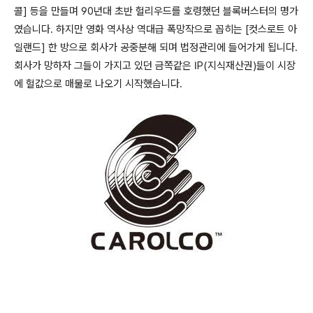
콜
]
등을 만들며
90
년대 초반 헐리우드를 호령했던 블록버스터의 명가
였습니다
.
하지만 영화 역사상 역대급 폭망작으로 꼽히는
[
컷스로트 아
일랜드
]
한 방으로 회사가 공중분해 되며 법정관리에 들어가게 됩니다
.
회사가 망하자 그들이 가지고 있던 금쪽같은
IP(
지식재산권
)
들이 시장
에 헐값으로 매물로 나오기 시작했습니다
.