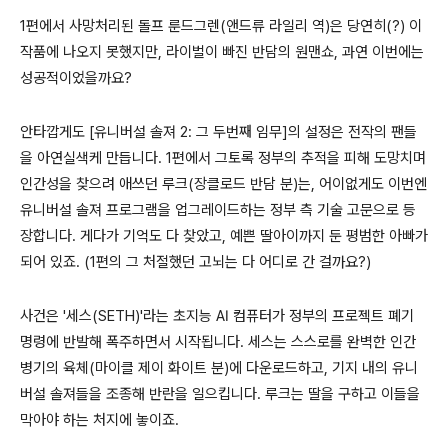
1
편에서 사망처리된 돌프 룬드그렌
(
앤드류 라일리 역
)
은 당연히
(?)
이
작품에 나오지 못했지만
,
라이벌이 빠진 반담의 원맨쇼
,
과연 이번에는
성공적이었을까요
?
안타깝게도
[
유니버설 솔져
2:
그 두번째 임무
]
의 설정은 전작의 팬들
을 아연실색케 만듭니다
. 1
편에서 그토록 정부의 추적을 피해 도망치며
인간성을 찾으려 애쓰던 루크
(
장클로드 반담 분
)
는
,
어이없게도 이번엔
유니버설 솔져 프로그램을 업그레이드하는 정부 측 기술 고문으로 등
장합니다
.
게다가 기억도 다 찾았고
,
예쁜 딸아이까지 둔 평범한 아빠가
되어 있죠
. (1
편의 그 처절했던 고뇌는 다 어디로 간 걸까요
?)
사건은
'
세스
(SETH)'
라는 초지능
AI
컴퓨터가 정부의 프로젝트 폐기
명령에 반발해 폭주하면서 시작됩니다
.
세스는 스스로를 완벽한 인간
병기의 육체
(
마이클 제이 화이트 분
)
에 다운로드하고
,
기지 내의 유니
버설 솔져들을 조종해 반란을 일으킵니다
.
루크는 딸을 구하고 이들을
막아야 하는 처지에 놓이죠
.