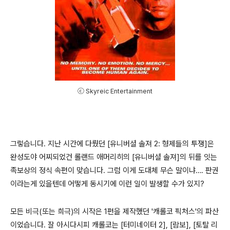
ⓒ Skyreic Entertainment
그렇습니다
.
지난 시간에 다뤘던
[
유니버셜 솔져
2:
형제들의 투쟁
]
은
완성도야 어찌되었건 롤랜드 애머리히의
[
유니버셜 솔져
]
의 뒤를 잇는
족보상의 정식 속편이 맞습니다
.
그럼 이게 도대체 무슨 말이냐
….
판권
이라는게 있을텐데 어떻게 동시기에 이런 일이 발생할 수가 있지
?
모든 비극
(
또는 희극
)
의 시작은
1
편을 제작했던
'
캐롤코 픽처스
'
의 파산
이었습니다
.
잘 아시다시피 캐롤코는
[
터미네이터
2], [
람보
], [
토탈 리