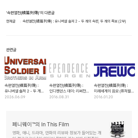
'속편열전(續篇列傳)'의 다른글
현재글
속편열전(續篇列傳) : 유니버셜 솔져 2 - 두 개의 속편, 두 개의 족보 (2부)
관련글
속편열전(續篇列傳) :
속편열전(續篇列傳) :
속편열전(續篇列傳) :
유니버셜 솔져 2 - 두 개의
인디펜던스 데이: 리써전스
미래세계의 음모 (퓨쳐월드)
속편, 두 개의 족보 (1부)
- 안일한 자기복제의 함정
- 공포로 다가온 문명의
2026.06.09
2016.08.31
2016.01.20
이기
페니웨이™의 In This Film
영화, 애니, 드라마, 만화의 리뷰와 정보가 들어있는 개