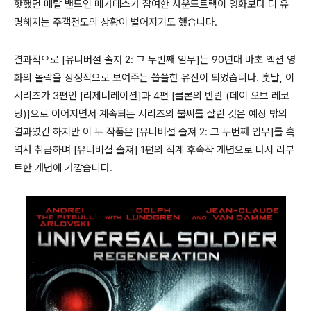
핫했던 메탈 밴드인 메가데스가 참여한 사운드트랙이 영화보다 더 유
명해지는 주객전도의 상황이 벌어지기도 했습니다
.
결과적으로
[
유니버설 솔져
2:
그 두번째 임무
]
는
90
년대 마초 액션 영
화의 몰락을 상징적으로 보여주는 씁쓸한 유산이 되었습니다
.
훗날
,
이
시리즈가
3
편인
[
리제너레이션
]
과
4
편
[클론의 반란 (
데이 오브 레코
닝)
]
으로 이어지면서 계속되는 시리즈의 불씨를 살린 것은 예상 밖의
결과였긴 하지만 이 두 작품은 [유니버설 솔져
2:
그 두번째 임무]를 흑
역사 취급하며 [유니버셜 솔져] 1편의 직계 후속작 개념으로 다시 리부
트한 개념에 가깝습니다.