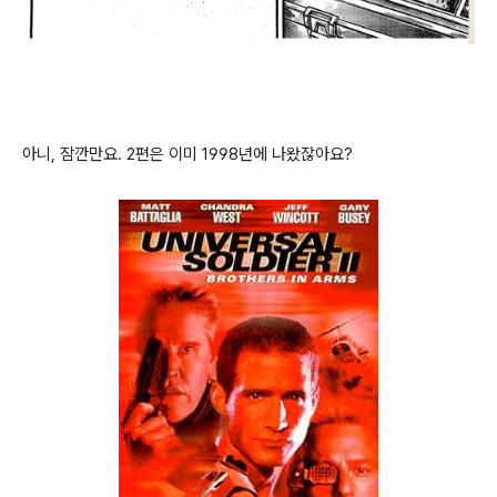
아니
,
잠깐만요
. 2
편은 이미
1998
년에 나왔잖아요
?