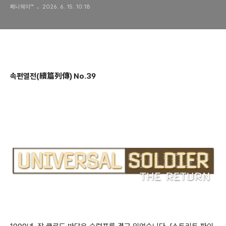
페니웨이™
2026. 6. 15. 10:18
속편열전(續篇列傳) No.39