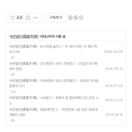
공감
구독하기
'
속편열전(續篇列傳)
' 카테고리의 다른 글
속편열전(續篇列傳) : 유니버셜 솔져 2 - 두 개의 속편, 두 개의 족
보 (1부)
2026.06.09
(2)
속편열전(續篇列傳) : 인디펜던스 데이: 리써전스 - 안일한 자기복
제의 함정
2016.08.31
(9)
속편열전(續篇列傳) : 미래세계의 음모 (퓨쳐월드) - 공포로 다가온
문명의 이기
2016.01.20
(11)
속편열전(續篇列傳) : 나바론 2 - 평화의 댐 홍보영화가 된 사연
(2
2015.01.22
2)
속편열전(續篇列傳) : 특공대작전 2 - 18년만에 나온 원조 특공대
영화의 속편
2014.04.15
(8)