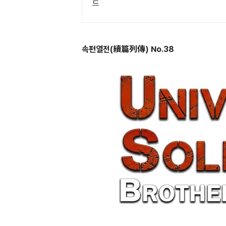
드
속편열전(續篇列傳) No.38