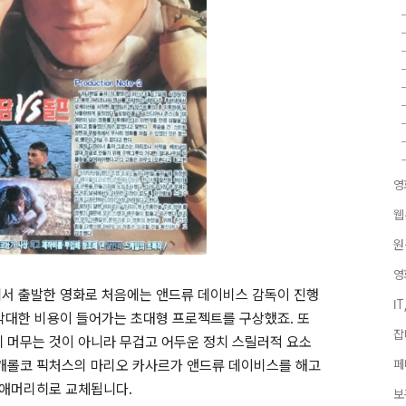
영
웹
원
영
서 출발한 영화로 처음에는 앤드류 데이비스 감독이 진행
I
막대한 비용이 들어가는 초대형 프로젝트를 구상했죠
.
또
잡
에 머무는 것이 아니라 무겁고 어두운 정치 스릴러적 요소
캐롤코 픽처스의 마리오 카사르가 앤드류 데이비스를 해고
페
 애머리히로 교체됩니다
.
보