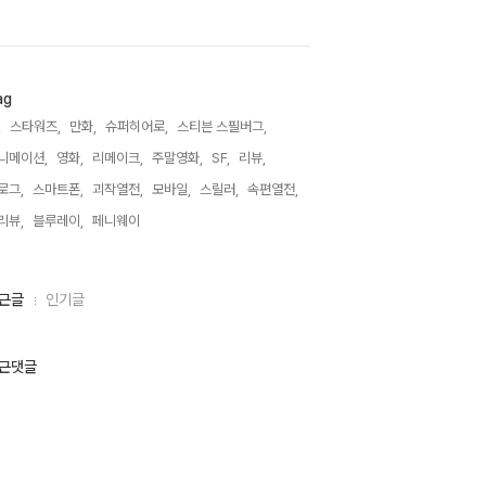
ag
,
스타워즈,
만화,
슈퍼히어로,
스티븐 스필버그,
니메이션,
영화,
리메이크,
주말영화,
SF,
리뷰,
로그,
스마트폰,
괴작열전,
모바일,
스릴러,
속편열전,
리뷰,
블루레이,
페니웨이,
근글
인기글
근댓글