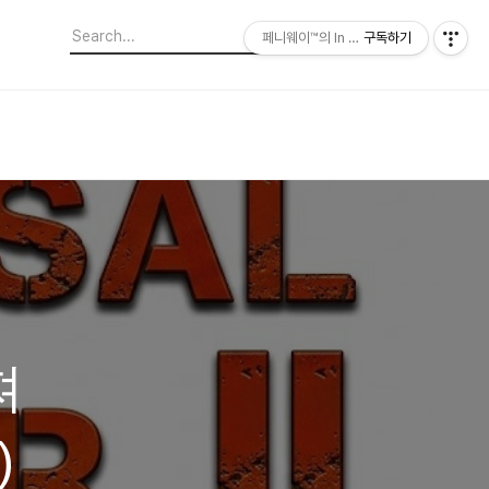
페니웨이™의 In This Film
구독하기
져
)