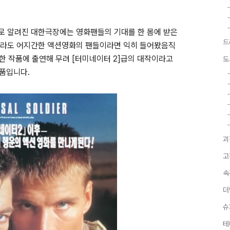
로 알려진 대한극장에는 영화팬들의 기대를 한 몸에 받은
드
라도 어지간한 액션영화의 팬들이라면 익히 들어봤음직
 한 작품에 출연해 무려
[
터미네이터
2]
급의 대작이라고
도
작품입니다
.
괴
고
속
더
슈
테