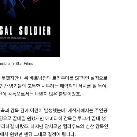
mbia TriStar Films
지 못했지만 나름 베트남전의 트라우마를
SF
적인 설정으로
 인간 병기들의 고독한 사투라는 매력적인 서사를 잘 녹여
신예 감독으로서는 나쁘지 않은 출발이었죠
.
 측과 감독 간에 이견이 발생했는데
,
제작사에서는 주인공
딩으로 끝내길 원했지만 에머리히 감독은 루크가 끝내 생
무리하길 바랐죠
.
하지만 당시로선 헐리우드의 신참 감독인
에서 원했던 엔딩 그대로 결정이 됩니다
.