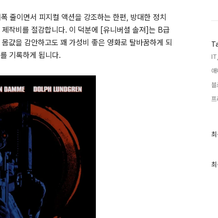
대폭 줄이면서 피지컬 액션을 강조하는 한편
,
방대한 정치
어 제작비를 절감합니다
.
이 덕분에
[
유니버셜 솔져
]
는
B
급
 몸값을 감안하고도 꽤 가성비 좋은 영화로 탈바꿈하게 되
T
트를 기록하게 됩니다
.
IT
애
블
프
최
최
근
글
과
인
최
기
글