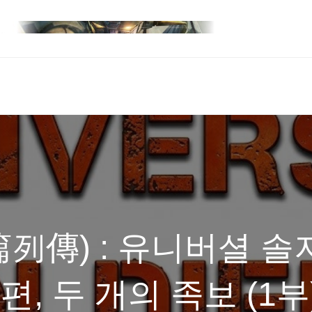
列傳) : 유니버셜 솔
속편, 두 개의 족보 (1부