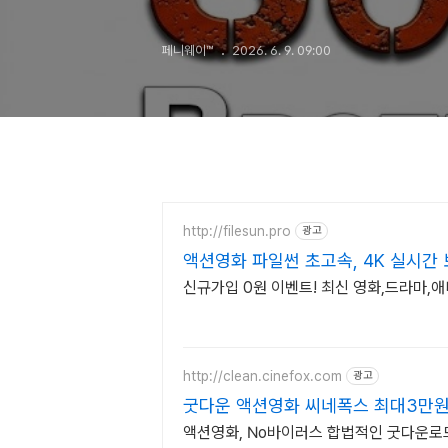
페니웨이™
2026. 6. 9. 09:00
http://filesun.pro
광고
액션영화 파일썬 초고속, 4K 실시간 
신규가입 0원 이벤트! 최신 영화,드라마,애
http://clean.cinefox.com
광고
굿다운 액션영화 씨네폭스 최대3만
액션영화, No바이러스 합법적인 굿다운로