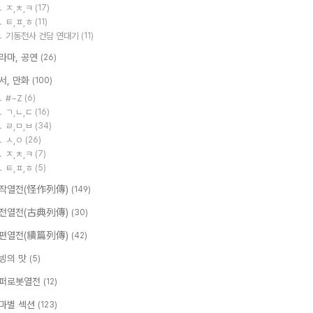
ㅈ,ㅊ,ㅋ
(17)
ㅌ,ㅍ,ㅎ
(11)
기동전사 건담 연대기
(11)
라마, 공연
(26)
서, 만화
(100)
#~Z
(6)
ㄱ,ㄴ,ㄷ
(16)
ㄹ,ㅁ,ㅂ
(34)
ㅅ,ㅇ
(26)
ㅈ,ㅊ,ㅋ
(7)
ㅌ,ㅍ,ㅎ
(5)
작열전(怪作列傳)
(149)
전열전(古典列傳)
(30)
편열전(續篇列傳)
(42)
빙의 맛
(5)
퍼로봇열전
(12)
마별 섹션
(123)