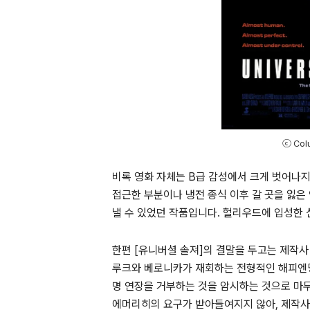
ⓒ Colu
비록 영화 자체는
B
급 감성에서 크게 벗어나
접근한 부분이나 냉전 종식 이후 갈 곳을 잃은
낼 수 있었던 작품입니다
.
헐리우드에 입성한 
한편
[
유니버셜 솔져
]
의 결말을 두고는 제작사
루크와 베로니카가 재회하는 전형적인 해피엔
명 연장을 거부하는 것을 암시하는 것으로 마
에머리히의 요구가 받아들여지지 않아
,
제작사