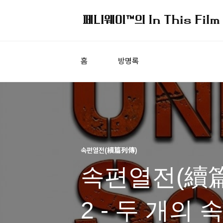
홈
방명록
속편열전(續篇列傳)
속편열전(續篇
2 - 두 개의 