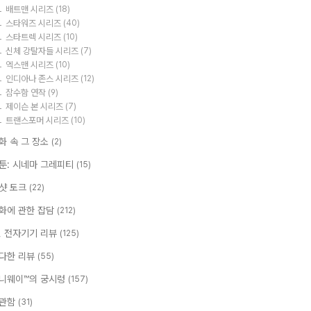
배트맨 시리즈
(18)
스타워즈 시리즈
(40)
스타트렉 시리즈
(10)
신체 강탈자들 시리즈
(7)
엑스맨 시리즈
(10)
인디아나 존스 시리즈
(12)
잠수함 연작
(9)
제이슨 본 시리즈
(7)
트랜스포머 시리즈
(10)
화 속 그 장소
(2)
툰: 시네마 그레피티
(15)
샷 토크
(22)
화에 관한 잡담
(212)
T, 전자기기 리뷰
(125)
다한 리뷰
(55)
니웨이™의 궁시렁
(157)
관함
(31)