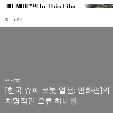
홈
방명록
슈퍼로봇열전
[한국 슈퍼 로봇 열전: 만화편]의
치명적인 오류 하나를
고백합니다