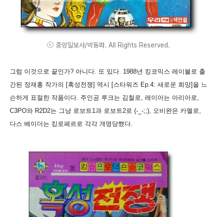
ⓒ 중앙일보사/박동파. All Rights Reserved.
그럼 이것으로 끝인가? 아니다. 또 있다. 1988년 킹코믹스 레이블로 출
간된 정재홍 작가의 [혹성전쟁] 역시 [스타워즈 Ep.4: 새로운 희망]을 느
슨하게 표절한 작품이다. 주인공 루크는 김철로, 레이아는 아리아로,
C3PO와 R2D2는 그냥 로보트1과 로보트2로 (-_-;;), 오비완은 카멜로,
다스 베이더는 킹로페르로 각각 개명당했다.