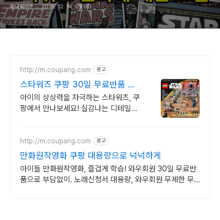
페니웨이™
2015. 12. 14. 09:00
http://m.coupang.com
광고
스타워즈 쿠팡 30일 무료반품 안
심 구매
아이의 상상력을 자극하는 스타워즈, 쿠
팡에서 만나보세요! 실감나는 디테일의
레고 블록, 쿠팡에서 조립하는 재미를
느껴보세요.
http://m.coupang.com
광고
만화원작영화 쿠팡 대용량으로 넉넉하게
아이들 만화원작영화, 즐겁게 학습! 와우회원 30일 무료반
품으로 부담없이. 노래신청서 대용량, 와우회원 무제한 무
료배송으로 편리하게!