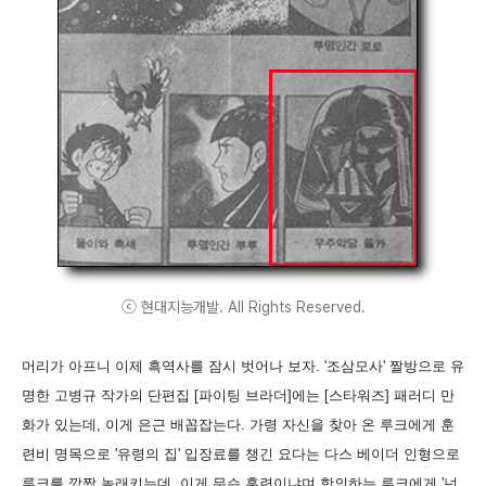
ⓒ 현대지능개발. All Rights Reserved.
머리가 아프니 이제 흑역사를 잠시 벗어나 보자. '조삼모사' 짤방으로 유
명한 고병규 작가의 단편집 [파이팅 브라더]에는 [스타워즈] 패러디 만
화가 있는데, 이게 은근 배꼽잡는다. 가령 자신을 찾아 온 루크에게 훈
련비 명목으로 '유령의 집' 입장료를 챙긴 요다는 다스 베이더 인형으로
루크를 깜짝 놀래키는데, 이게 무슨 훈련이냐며 항의하는 루크에게 '넌