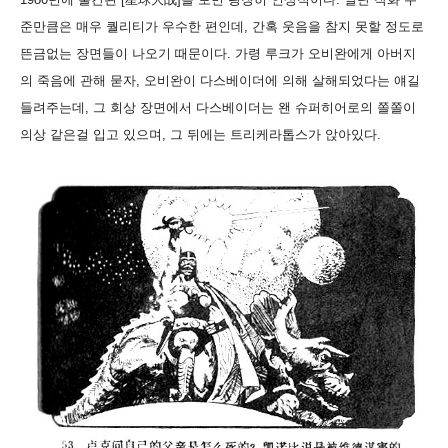
준만큼은 매우 퀄리티가 우수한 편인데, 간혹 웃음을 참지 못할 정도로
뜬금없는 장면들이 나오기 때문이다. 가령 루크가 오비완에게 아버지
의 죽음에 관해 묻자, 오비완이 다스베이더에 의해 살해되었다는 얘길
들려주는데, 그 회상 장면에서 다스베이더는 왠 슈퍼히어로의 쫄쫄이
의상 같은걸 입고 있으며, 그 뒤에는 트리케라톱스가 앉아있다.