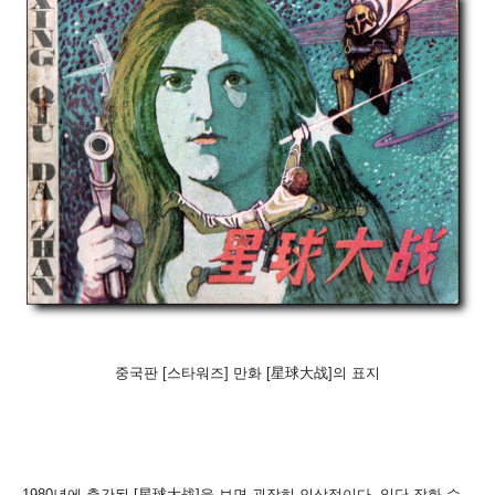
중국판 [스타워즈] 만화 [星球大战]의 표지
1980년에 출간된 [星球大战]을 보면 굉장히 인상적이다. 일단 작화 수