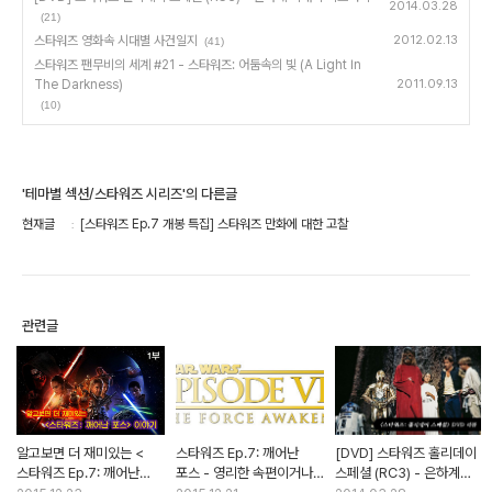
2014.03.28
(21)
스타워즈 영화속 시대별 사건일지
2012.02.13
(41)
스타워즈 팬무비의 세계 #21 - 스타워즈: 어둠속의 빛 (A Light In
The Darkness)
2011.09.13
(10)
'테마별 섹션/스타워즈 시리즈'의 다른글
현재글
[스타워즈 Ep.7 개봉 특집] 스타워즈 만화에 대한 고찰
관련글
알고보면 더 재미있는 <
스타워즈 Ep.7: 깨어난
[DVD] 스타워즈 홀리데이
스타워즈 Ep.7: 깨어난
포스 - 영리한 속편이거나
스페셜 (RC3) - 은하계