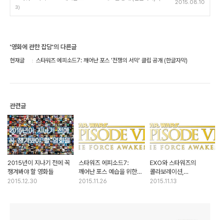
2015.08.10
3)
'영화에 관한 잡담'의 다른글
현재글
스타워즈 에피소드7: 깨어난 포스 '전쟁의 서막' 클립 공개 (한글자막)
관련글
2015년이 지나기 전에 꼭
스타워즈 에피소드7:
EXO와 스타워즈의
챙겨봐야 할 영화들
깨어난 포스 예습을 위한
콜라보레이션,
팟캐스트 소개
라이트세이버 뮤직비디오
2015.12.30
2015.11.26
2015.11.13