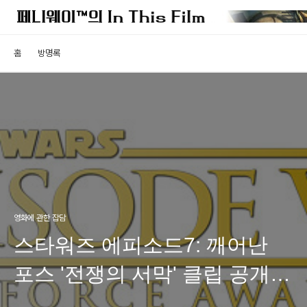
홈
방명록
영화에 관한 잡담
스타워즈 에피소드7: 깨어난
포스 '전쟁의 서막' 클립 공개
(한글자막)