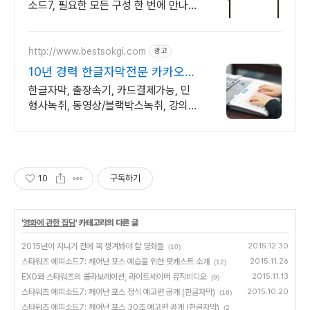
소드7, 필요한 모든 구성 한 번에 만나보
세요! 어려운 조립은 이제 그만, 와우회
원 무료배송으로 편리하게 취미 시작하
세요.
http://www.bestsokgi.com
광고
10년 경력 한글자막전문 카카오채
널 24시간 상담가능
한글자막, 출장속기, 카드결제가능, 민
형사녹취, 동영상/블랙박스녹취, 강의록
영어/중국어 전문 팀과 협업하여 번역까
지 공증하는 원스톱 외국어 속기록
10
구독하기
'
영화에 관한 잡담
' 카테고리의 다른 글
2015년이 지나기 전에 꼭 챙겨봐야 할 영화들
2015.12.30
(10)
스타워즈 에피소드7: 깨어난 포스 예습을 위한 팟캐스트 소개
2015.11.26
(12)
EXO와 스타워즈의 콜라보레이션, 라이트세이버 뮤직비디오
2015.11.13
(9)
스타워즈 에피소드7: 깨어난 포스 정식 예고편 공개 (한글자막)
2015.10.20
(16)
스타워즈 에피소드7: 깨어난 포스 30초 예고편 공개 (한글자막)
(2