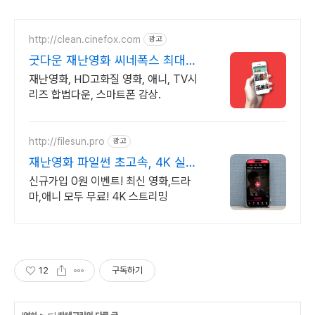
http://clean.cinefox.com
광고
굿다운 재난영화 씨네폭스 최대3
만원+10%추가적립
재난영화, HD고화질 영화, 애니, TV시
리즈 합법다운, 스마트폰 감상.
http://filesun.pro
광고
재난영화 파일썬 초고속, 4K 실시
간 보기!
신규가입 0원 이벤트! 최신 영화,드라
마,애니 모두 무료! 4K 스트리밍
12
구독하기