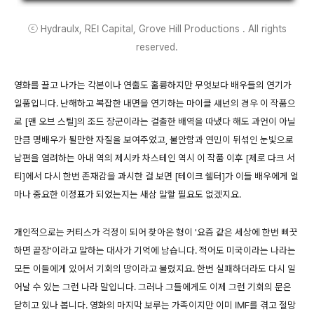
ⓒ Hydraulx, REI Capital, Grove Hill Productions . All rights
reserved.
영화를 끌고 나가는 각본이나 연출도 훌륭하지만 무엇보다 배우들의 연기가
일품입니다. 난해하고 복잡한 내면을 연기하는 마이클 섀넌의 경우 이 작품으
로 [맨 오브 스틸]의 조드 장군이라는 걸출한 배역을 따냈다 해도 과언이 아닐
만큼 명배우가 될만한 자질을 보여주었고, 불안함과 연민이 뒤섞인 눈빛으로
남편을 염려하는 아내 역의 제시카 차스테인 역시 이 작품 이후 [제로 다크 서
티]에서 다시 한번 존재감을 과시한 걸 보면 [테이크 쉘터]가 이들 배우에게 얼
마나 중요한 이정표가 되었는지는 새삼 말할 필요도 없겠지요.
개인적으로는 커티스가 걱정이 되어 찾아온 형이 '요즘 같은 세상에 한번 삐끗
하면 끝장'이라고 말하는 대사가 기억에 남습니다. 적어도 미국이라는 나라는
모든 이들에게 있어서 기회의 땅이라고 불렸지요. 한번 실패하더라도 다시 일
어날 수 있는 그런 나라 말입니다. 그러나 그들에게도 이제 그런 기회의 문은
닫히고 있나 봅니다. 영화의 마지막 보루는 가족이지만 이미 IMF를 겪고 절망