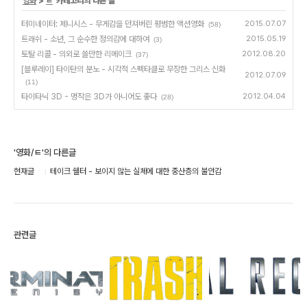
'
영화
>
ㅌ
' 카테고리의 다른 글
터미네이터: 제니시스 - 무게감을 던져버린 평범한 액션영화
2015.07.07
(58)
트래쉬 - 소년, 그 순수한 정의감에 대하여
2015.05.19
(3)
토탈 리콜 - 의외로 쓸만한 리메이크
2012.08.20
(37)
[블루레이] 타이탄의 분노 - 시각적 스펙타클로 무장한 그리스 신화
2012.07.09
(11)
타이타닉 3D - 명작은 3D가 아니어도 좋다
2012.04.04
(28)
'영화/ㅌ'의 다른글
현재글
테이크 쉘터 - 보이지 않는 실체에 대한 중산층의 불안감
관련글