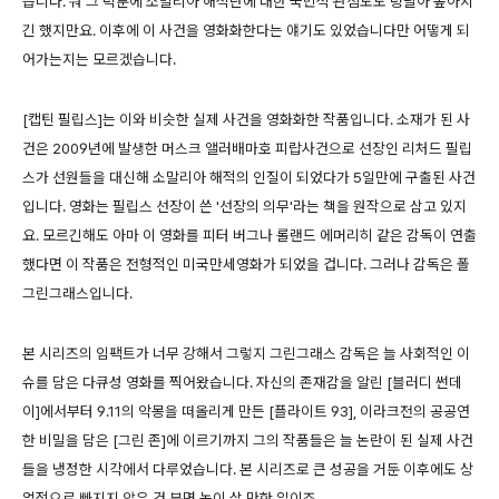
습니다. 뭐 그 덕분에 소말리아 해적단에 대한 국민적 관심도도 덩달아 높아지
긴 했지만요. 이후에 이 사건을 영화화한다는 얘기도 있었습니다만 어떻게 되
어가는지는 모르겠습니다.
[캡틴 필립스]는 이와 비슷한 실제 사건을 영화화한 작품입니다. 소재가 된 사
건은 2009년에 발생한 머스크 앨러배마호 피랍사건으로 선장인 리처드 필립
스가 선원들을 대신해 소말리아 해적의 인질이 되었다가 5일만에 구출된 사건
입니다. 영화는 필립스 선장이 쓴 '선장의 의무'라는 책을 원작으로 삼고 있지
요. 모르긴해도 아마 이 영화를 피터 버그나 롤랜드 에머리히 같은 감독이 연출
했다면 이 작품은 전형적인 미국만세영화가 되었을 겁니다. 그러나 감독은 폴
그린그래스입니다.
본 시리즈의 임팩트가 너무 강해서 그렇지 그린그래스 감독은 늘 사회적인 이
슈를 담은 다큐성 영화를 찍어왔습니다. 자신의 존재감을 알린 [블러디 썬데
이]에서부터 9.11의 악몽을 떠올리게 만든 [플라이트 93], 이라크전의 공공연
한 비밀을 담은 [그린 존]에 이르기까지 그의 작품들은 늘 논란이 된 실제 사건
들을 냉정한 시각에서 다루었습니다. 본 시리즈로 큰 성공을 거둔 이후에도 상
업적으로 빠지지 않은 건 분명 높이 살 만한 일이죠.