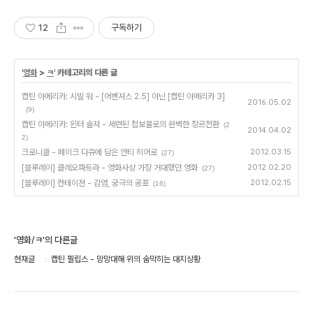
12
구독하기
'
영화
>
ㅋ
' 카테고리의 다른 글
캡틴 아메리카: 시빌 워 - [어벤져스 2.5] 아닌 [캡틴 아메리카 3]
2016.05.02
(9)
캡틴 아메리카: 윈터 솔져 - 세련된 첩보물로의 완벽한 장르전환
(2
2014.04.02
2)
크로니클 - 페이크 다큐에 담은 안티 히어로
2012.03.15
(27)
[블루레이] 클레오파트라 - 영화사상 가장 거대했던 영화
2012.02.20
(27)
[블루레이] 컨테이젼 - 감염, 궁극의 공포
2012.02.15
(16)
'영화/ㅋ'의 다른글
현재글
캡틴 필립스 - 망망대해 위의 숨막히는 대치상황