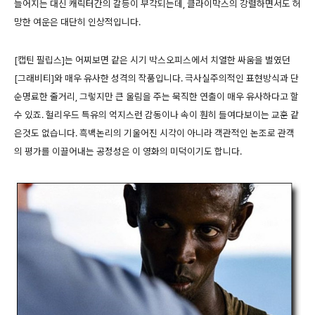
늘어지는 대신 캐릭터간의 갈등이 부각되는데, 클라이막스의 강렬하면서도 허
망한 여운은 대단히 인상적입니다.
[캡틴 필립스]는 어찌보면 같은 시기 박스오피스에서 치열한 싸움을 벌였던
[그래비티]와 매우 유사한 성격의 작품입니다. 극사실주의적인 표현방식과 단
순명료한 줄거리, 그렇지만 큰 울림을 주는 묵직한 연출이 매우 유사하다고 할
수 있죠. 헐리우드 특유의 억지스런 감동이나 속이 훤히 들여다보이는 교훈 같
은것도 없습니다. 흑백논리의 기울어진 시각이 아니라 객관적인 논조로 관객
의 평가를 이끌어내는 공정성은 이 영화의 미덕이기도 합니다.