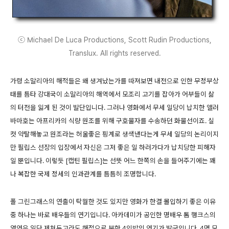
ⓒ Michael De Luca Productions, Scott Rudin Productions,
Translux. All rights reserved.
가령 소말리아의 해적들은 왜 생겨났는가를 따져보면 내전으로 인한 무정부상
태를 틈타 강대국이 소말리아의 해역에서 모조리 고기를 잡아가 어부들이 삶
의 터전을 잃게 된 것이 발단입니다. 그러나 영화에서 무세 일당이 납치한 앨러
바마호는 아프리카의 식량 원조를 위해 구호물자를 수송하던 화물선이죠. 실
컷 약탈해놓고 원조라는 허울좋은 핑계로 생색낸다는게 무세 일당의 논리이지
만 필립스 선장의 입장에서 자신은 그저 좋은 일 하러가다가 납치당한 피해자
일 뿐입니다. 이렇듯 [캡틴 필립스]는 선뜻 어느 한쪽의 손을 들어주기에는 꽤
나 복잡한 국제 정세의 인과관계를 틈틈히 조명합니다.
폴 그린그래스의 연출이 탁월한 것도 있지만 영화가 한결 몰입하기 좋은 이유
중 하나는 바로 배우들의 연기입니다. 아카데미가 공인한 명배우 톰 행크스의
열연은 일단 제쳐두고라도 해적으로 분한 4인방의 연기가 발군입니다. 4명 모