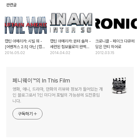
관련글
캡틴 아메리카: 시빌 워 -
캡틴 아메리카: 윈터 솔져 -
크로니클 - 페이크 다큐에
[어벤져스 2.5] 아닌 [캡틴
세련된 첩보물로의 완벽한
담은 안티 히어로
아메리카 3]
장르전환
2016.05.02
2014.04.02
2012.03.15
페니웨이™의 In This Film
영화, 애니, 드라마, 만화의 리뷰와 정보가 들어있는 개
인 블로그로서 1인 미디어 포털의 가능성에 도전중입
니다.
구독하기