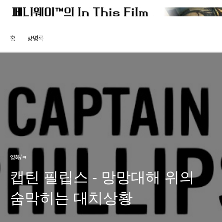
홈
방명록
영화/ㅋ
캡틴 필립스 - 망망대해 위의
숨막히는 대치상황