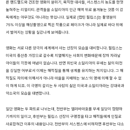
른 핸드핼드와 건조한 영화의 분위기, 묵직한 대사들, 서스펜스의 농도를 한껏
높혀주는 리얼리티. 관객들을 소말리아의 인근 해역 위로 옮겨놓는 것쯤 이 감
독에게는 아무것도 아니라는 뜻입니다. 실제로 [캡틴 필립스]는 촬영분의
75% 이상을 해상촬영으로 찍은 작품으로 페이크가 아니라 실제로 바다 위에
서 벌어지는 상황을 실감나게 보여줍니다.
영화는 서로 다른 양극의 세계에서 사는 선장의 모습을 대비합니다. 필립스는
미국의 중산층 가장으로 갈수록 치열해지는 사회의 변화때문에 장차 자라날
아이들의 걱정에 여념이 없습니다. 반면 최빈국 소말리아의 무세는 삶의 터전
을 상실한 어부로서 이제는 해적질을 통해 생계를 유지하는 처지입니다. 그 해
적질도 자의에 의해서가 아니라 마을을 지배하는 '보스'의 명에 의해 할 수 없
이 하게 되죠. 이 극명히 갈리는 두 사람의 삶은 미국과 소말리아라는 강대국과
약소국의 모습을 대변합니다.
일단 영화는 두 파트로 나뉘는데, 전반부는 앨러바마호를 무세 일당이 점령하
기까지의 일이고, 후반부는 필립스 선장이 구명정을 타고 해적들에게 인질로
사로잡혀간 이후의 내용입니다. 전반부의 서스펜스에 비하자면 후반부는 다소