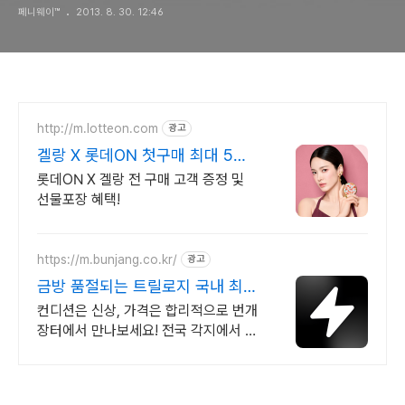
페니웨이™
2013. 8. 30. 12:46
http://m.lotteon.com
광고
겔랑 X 롯데ON 첫구매 최대 5천
원 혜택!
롯데ON X 겔랑 전 구매 고객 증정 및
선물포장 혜택!
https://m.bunjang.co.kr/
광고
금방 품절되는 트릴로지 국내 최대
브랜드 중고거래
컨디션은 신상, 가격은 합리적으로 번개
장터에서 만나보세요! 전국 각지에서 올
라오는 전국구 최다 상품 매일 10만 개
이상의 신규 상품 업로드