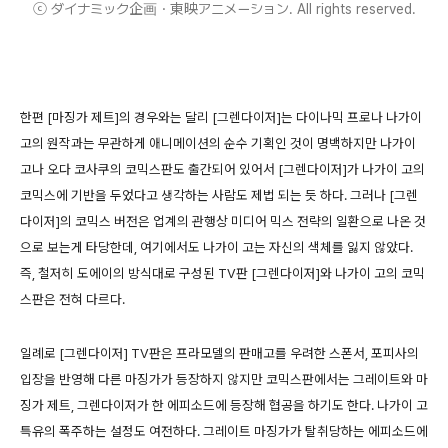
ⓒ ダイナミック企画・東映アニメーション. All rights reserved.
한편 [마징가 제트]의 경우와는 달리 [그렌다이저]는 다이나믹 프로나 나가이
고의 원작과는 무관하게 애니메이션의 순수 기획인 것이 명백하지만 나가이
고나 오다 코사쿠의 코믹스판도 출간되어 있어서 [그렌다이저]가 나가이 고의
코믹스에 기반을 두었다고 생각하는 사람도 제법 되는 듯 하다. 그러나 [그렌
다이저]의 코믹스 버전은 업계의 관행상 미디어 믹스 전략의 일환으로 나온 것
으로 보는게 타당한데, 여기에서도 나가이 고는 자신의 색체를 잃지 않았다.
즉, 철저히 도에이의 방식대로 구성된 TV판 [그렌다이저]와 나가이 고의 코믹
스판은 전혀 다르다.
일례로 [그렌다이저] TV판은 프라모델의 판매고를 우려한 스폰서, 포피사의
입장을 반영해 다른 마징가가 등장하지 않지만 코믹스판에서는 그레이트와 마
징가 제트, 그렌다이저가 한 에피소드에 등장해 협공을 하기도 한다. 나가이 고
특유의 폭주하는 설정도 여전하다. 그레이트 마징가가 탈취당하는 에피소드에