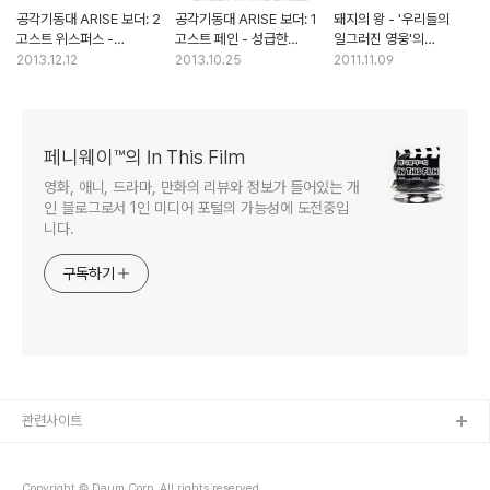
공각기동대 ARISE 보더: 2
공각기동대 ARISE 보더: 1
돼지의 왕 - '우리들의
고스트 위스퍼스 -
고스트 페인 - 성급한
일그러진 영웅'의
차별화된 개성이 필요한
리부트 혹은 프리퀄
잔혹동화버전
2013.12.12
2013.10.25
2011.11.09
리부트
페니웨이™의 In This Film
영화, 애니, 드라마, 만화의 리뷰와 정보가 들어있는 개
인 블로그로서 1인 미디어 포털의 가능성에 도전중입
니다.
구독하기
관련사이트
Copyright © Daum Corp. All rights reserved.