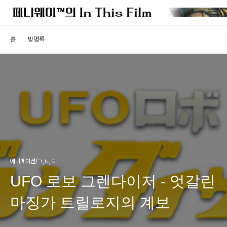
홈
방명록
애니메이션/ㄱ,ㄴ,ㄷ
UFO 로보 그렌다이저 - 엇갈린
마징가 트릴로지의 계보