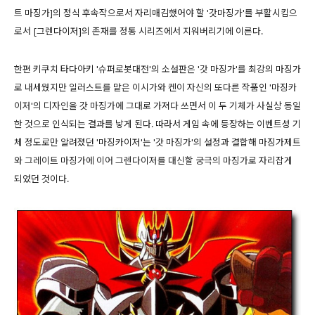
트 마징가]의 정식 후속작으로서 자리매김했어야 할 '갓마징가'를 부활시킴으
로서 [그렌다이저]의 존재를 정통 시리즈에서 지워버리기에 이른다.
한편 키쿠치 타다아키 '슈퍼로봇대전'의 소설판은 '갓 마징가'를 최강의 마징가
로 내세웠지만 일러스트를 맡은 이시가와 켄이 자신의 또다른 작품인 '마징카
이저'의 디자인을 갓 마징가에 그대로 가져다 쓰면서 이 두 기체가 사실상 동일
한 것으로 인식되는 결과를 낳게 된다. 따라서 게임 속에 등장하는 이벤트성 기
체 정도로만 알려졌던 '마징카이저'는 '갓 마징가'의 설정과 결합해 마징가제트
와 그레이트 마징가에 이어 그렌다이저를 대신할 궁극의 마징가로 자리잡게
되었던 것이다.