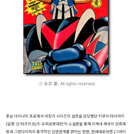
ⓒ 永井 豪. All rights reserved.
훗날 다이나믹 프로에서 마징가 시리즈의 설정을 담당했던 키쿠치 타다아키
(일명: 단 타츠히코)가 '슈퍼로봇대전'의 소설판을 통해 미케네 제국의 암흑제
왕과 그렌다이저의 충격적인 상관관계를 밝히는 한편, 원래대로라면 [그레이