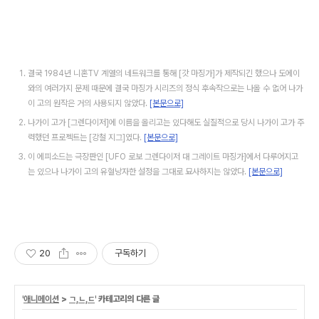
결국 1984년 니혼TV 계열의 네트워크를 통해 [갓 마징가]가 제작되긴 했으나 도에이
와의 여러가지 문제 때문에 결국 마징가 시리즈의 정식 후속작으로는 나올 수 없어 나가
이 고의 원작은 거의 사용되지 않았다.
[본문으로]
나가이 고가 [그렌다이저]에 이름을 올리고는 있다해도 실질적으로 당시 나가이 고가 주
력했던 프로젝트는 [강철 지그]였다.
[본문으로]
이 에피소드는 극장판인 [UFO 로보 그렌다이저 대 그레이트 마징가]에서 다루어지고
는 있으나 나가이 고의 유혈낭자한 설정을 그대로 묘사하지는 않았다.
[본문으로]
20
구독하기
'
애니메이션
>
ㄱ,ㄴ,ㄷ
' 카테고리의 다른 글