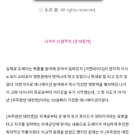
ⓒ 永井 豪. All rights reserved.
나가이 고 원작의 [갓 마징가]
실제로 도에이는 특촬물 분야에 있어서 일찌감치 [가면라이더]의 원작자 이시
노모리 쇼타로의 영향권에서 벗어나려 하고 있었으나 뜻대로 잘 되고 있지 않
았다. 마찬가지로 애니메이션 분야에서 역시 막강한 영향력을 행사하던 나가
이 고와 다이나믹 프로로부터 거리감을 두기 시작했는데, 그 첫 시도가 1975
년 [우주원반 대전쟁]이라는 30분짜리 극장판 애니메이션이었다.
[우주원반 대전쟁]은 외계로부터 온 왕자 듀크 프리드가 갓타이가라는 로봇을
타고 지구를 침략하는 외계군단에 맞서는 내용으로 도에이가 야심차게 추진한
독자적인 작품이었다. 비교적 호평을 받았긴 했지만 문제는 이 [우주원반 대전