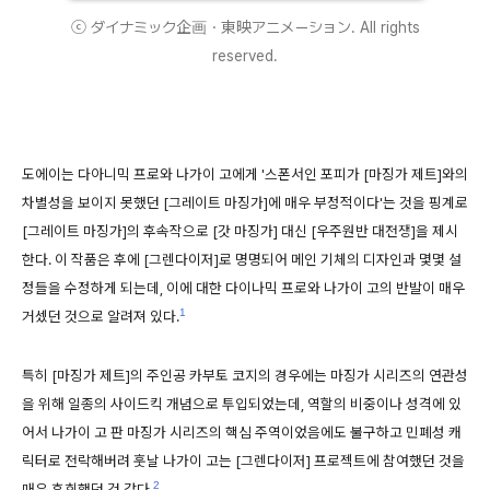
ⓒ ダイナミック企画・東映アニメーション. All rights
reserved.
도에이는 다아니믹 프로와 나가이 고에게 '스폰서인 포피가 [마징가 제트]와의
차별성을 보이지 못했던 [그레이트 마징가]에 매우 부정적이다'는 것을 핑계로
[그레이트 마징가]의 후속작으로 [갓 마징가] 대신 [우주원반 대전쟁]을 제시
한다. 이 작품은 후에 [그렌다이저]로 명명되어 메인 기체의 디자인과 몇몇 설
정들을 수정하게 되는데, 이에 대한 다이나믹 프로와 나가이 고의 반발이 매우
1
거셌던 것으로 알려져 있다.
특히 [마징가 제트]의 주인공 카부토 코지의 경우에는 마징가 시리즈의 연관성
을 위해 일종의 사이드킥 개념으로 투입되었는데, 역할의 비중이나 성격에 있
어서 나가이 고 판 마징가 시리즈의 핵심 주역이었음에도 불구하고 민폐성 캐
릭터로 전락해버려 훗날 나가이 고는 [그렌다이저] 프로젝트에 참여했던 것을
2
매우 후회했던 것 같다.