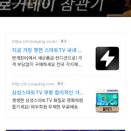
페니웨이™
2012. 2. 9. 10:36
https://m.bunjang.co.kr/
광고
지금 가장 핫한 스마트TV 국내 최
대 브랜드 중고거래
번개장터에서 새상품급 컨디션으로! 가
격 부담없이 구매하세요 전국 각지에서
올라오는 전국구 최다 상품 매일 10만
개 이상의 신규 상품 업로드
http://m.coupang.com
광고
삼성스마트TV 쿠팡 합리적인 가
격의 TV
생생한 삼성스마트TV 화질로 영화처럼
즐기세요! 와우회원 무제한 무료배송.