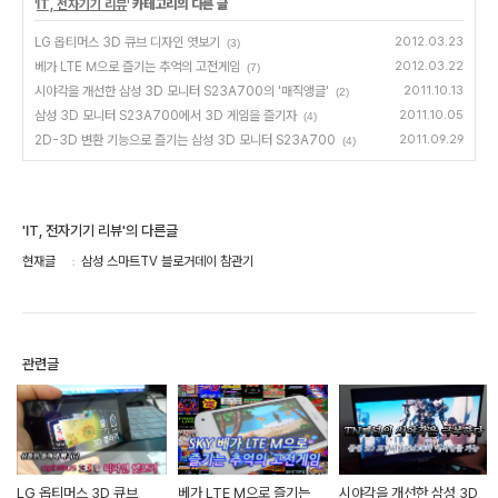
'
IT, 전자기기 리뷰
' 카테고리의 다른 글
LG 옵티머스 3D 큐브 디자인 엿보기
2012.03.23
(3)
베가 LTE M으로 즐기는 추억의 고전게임
2012.03.22
(7)
시야각을 개선한 삼성 3D 모니터 S23A700의 '매직앵글'
2011.10.13
(2)
삼성 3D 모니터 S23A700에서 3D 게임을 즐기자
2011.10.05
(4)
2D-3D 변환 기능으로 즐기는 삼성 3D 모니터 S23A700
2011.09.29
(4)
'IT, 전자기기 리뷰'의 다른글
현재글
삼성 스마트TV 블로거데이 참관기
관련글
LG 옵티머스 3D 큐브
베가 LTE M으로 즐기는
시야각을 개선한 삼성 3D