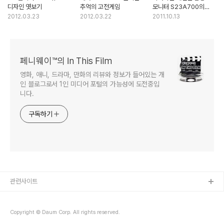
디자인 엿보기
추억의 고전게임
모니터 S23A700의
'매직앵글'
2012.03.23
2012.03.22
2011.10.13
페니웨이™의 In This Film
영화, 애니, 드라마, 만화의 리뷰와 정보가 들어있는 개
인 블로그로서 1인 미디어 포털의 가능성에 도전중입
니다.
구독하기
관련사이트
Copyright © Daum Corp. All rights reserved.