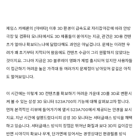
제임스 카메론의 [아바타] 이후 3D 환경이 급속도로 자리잡아감에 따라 안방
극장 및 컴퓨터 모니터에서도 3D 제품들이 쏟아지는 지금, 관건은 3D용 컨텐
츠가 얼마나 확보되느냐에 달렸다해도 과언은 아닐겁니다. 문제는 이러한 우
려가 꽤 초기부터 지적되어 왔음에도 컨텐츠 수급이 그리 원활하지 않았다는
것이지요. 그나마 지금은 3D 블루레이 영화가 제법 출시되어 있지만 사용자들
이 접근하기 어려운 높은 가격대 등 여러가지 문제점이 남아있어 갈길은 아직
도 멀어보입니다.
이 시간에는 이렇게 3D 컨텐츠를 확보하기 어려운 가운데 2D를 3D로 변환시
켜 볼 수 있는 삼성 3D 모니터 S23A700의 기능에 대해 살펴보고자 합니다.
먼저 본격적인 리뷰에 들어가기에 앞서 S23A700에서 제공되는 안경을 보시
지요. 지난 시간에 설명드렸다시피 삼성 3D 모니터는 셔터글래스 방식을 채택
하고 있습니다. 셔터글래스 방식의 장점은 뛰어난 화질과 보다 3D의 깊이감인
반면 시야각의 확보나 무게, 단가면에 있어서는 경쟁상대인 편광필름 방식