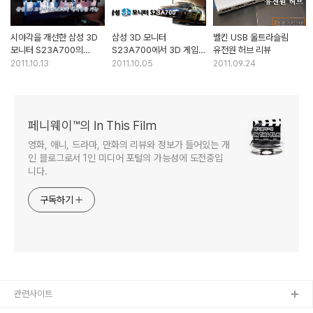
시야각을 개선한 삼성 3D
삼성 3D 모니터
벨킨 USB 울트라슬림
모니터 S23A700의
S23A700에서 3D 게임을
유전원 허브 리뷰
'매직앵글'
즐기자
2011.10.13
2011.10.05
2011.09.24
페니웨이™의 In This Film
영화, 애니, 드라마, 만화의 리뷰와 정보가 들어있는 개
인 블로그로서 1인 미디어 포털의 가능성에 도전중입
니다.
구독하기
관련사이트