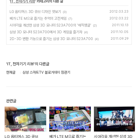
'
IT, 전자기기 리뷰
' 카테고리의 다른 글
LG 옵티머스 3D 큐브 디자인 엿보기
2012.03.23
(3)
베가 LTE M으로 즐기는 추억의 고전게임
2012.03.22
(7)
시야각을 개선한 삼성 3D 모니터 S23A700의 '매직앵글'
2011.10.13
(2)
삼성 3D 모니터 S23A700에서 3D 게임을 즐기자
2011.10.05
(4)
2D-3D 변환 기능으로 즐기는 삼성 3D 모니터 S23A700
2011.09.29
(4)
'IT, 전자기기 리뷰'의 다른글
현재글
삼성 스마트TV 블로거데이 참관기
관련글
LG 옵티머스 3D 큐브
베가 LTE M으로 즐기는
시야각을 개선한 삼성 3D