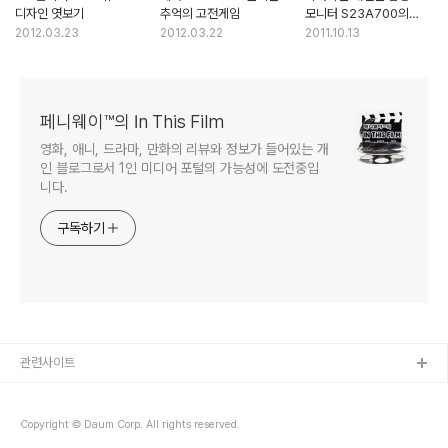
디자인 엿보기
추억의 고전게임
모니터 S23A700의
'매직앵글'
2012.03.23
2012.03.22
2011.10.13
페니웨이™의 In This Film
영화, 애니, 드라마, 만화의 리뷰와 정보가 들어있는 개
인 블로그로서 1인 미디어 포털의 가능성에 도전중입
니다.
구독하기
관련사이트
Copyright © Daum Corp. All rights reserved.