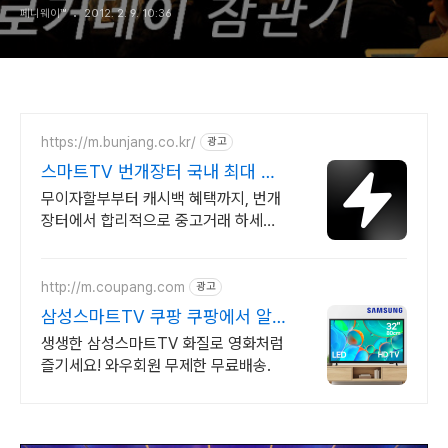
페니웨이™
2012. 2. 9. 10:36
https://m.bunjang.co.kr/
광고
스마트TV 번개장터 국내 최대 브
랜드 중고거래
무이자할부부터 캐시백 혜택까지, 번개
장터에서 합리적으로 중고거래 하세요
전국 각지에서 올라오는 전국구 최다 상
품 매일 10만 개 이상의 신규 상품 업로
드
http://m.coupang.com
광고
삼성스마트TV 쿠팡 쿠팡에서 알
뜰하게 구매
생생한 삼성스마트TV 화질로 영화처럼
즐기세요! 와우회원 무제한 무료배송.