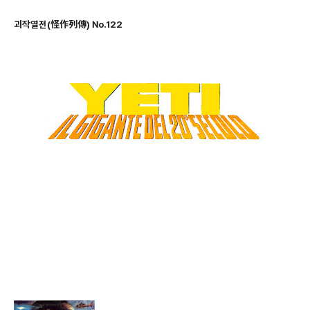
괴작열전(怪作列傳) No.122