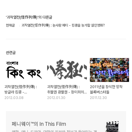
'괴작열전(怪作列傳)'의 다른글
현재글
괴작열전(怪作列傳) : 눈사람 예티 - 킹콩을 능가할 설인영화?
관련글
괴작열전(怪作列傳) :
괴작열전(怪作列傳) :
2011년을 장식한 망작
방글라 킹콩 -
취팔권 광팔권 - 장미희의
블록버스터들
방글라데시의 장르영화
유일한 무협영화는?
2012.03.08
2012.01.30
2011.12.30
엿보기
페니웨이™의 In This Film
영화, 애니, 드라마, 만화의 리뷰와 정보가 들어있는 개