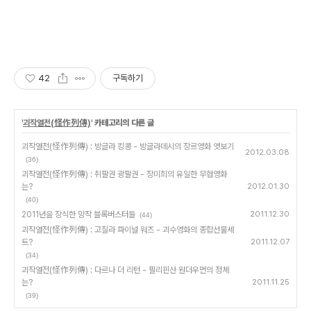
42
구독하기
'
괴작열전(怪作列傳)
' 카테고리의 다른 글
괴작열전(怪作列傳) : 방글라 킹콩 - 방글라데시의 장르영화 엿보기
2012.03.08
(36)
괴작열전(怪作列傳) : 취팔권 광팔권 - 장미희의 유일한 무협영화
는?
2012.01.30
(40)
2011년을 장식한 망작 블록버스터들
2011.12.30
(44)
괴작열전(怪作列傳) : 고질라 파이널 워즈 - 괴수영화의 종합선물세
트?
2011.12.07
(34)
괴작열전(怪作列傳) : 다르나 더 리턴 - 필리핀산 원더우먼의 정체
는?
2011.11.25
(39)