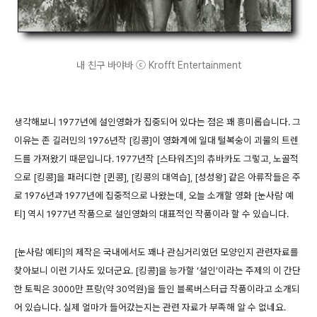
내 친구 바야바 ⓒ Krofft Entertainment
생각해보니 1977년에 설인영화가 집중되어 있다는 점은 꽤 흥미롭습니다. 그
이유는 존 길러민의 1976년작 [킹콩]이 영화계에 일대 털복숭이 괴물의 트렌
드를 가져왔기 때문입니다. 1977년작 [스타워즈]의 츄바카도 그렇고, 노골적
으로 [킹콩]을 패러디한 [퀸콩], [킹콩의 대역습], [성성왕] 같은 아류작들은 주
로 1976년과 1977년에 집중적으로 나왔는데, 오늘 소개할 영화 [눈사람 예
티] 역시 1977년 작품으로 설인영화의 대표적인 작품이라 할 수 있습니다.
[눈사람 예티]의 제작은 국내에서도 꽤나 관심거리였던 모양인지 관련자료를
찾아보니 이런 기사도 있더군요. [킹콩]을 능가할 ‘설인’이라는 주제의 이 간단
한 토픽은 3000만 프랑(약 30억원)을 들인 블록버스터급 작품이라고 소개되
어 있습니다. 실제 얼마가 들어갔는지는 관련 자료가 부족해 알 수 없네요.