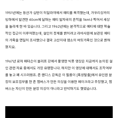
1951년에는 등산가 십턴이 히말라야에서 예티를 목격했는데, 가우리상카의
빙하에서 발견한 40cm에 달하는 예티 발자국의 흔적을 1km나 찍어서 세상
을 놀라게 한 바 있습니다. 그리고 1962년에는 본격적으로 예티에 대한 학술
적인 접근이 이루어졌는데, 설인의 정체를 밝히려고 라마사원에 보관된 예티
의 가죽을 면밀히 조사했으나 결국 고산지대 염소의 머릿가죽인 것으로 밝혀
졌지요.
1967년 로저 패터슨이 블러프 강에서 촬영한 빅풋 영상은 지금까지 논의된 설
인 관련 자료 중에서도 가장 유명합니다. 하지만 이 영상에 대해서도 조작여부
를 놓고 꽤 시끄러웠죠. 존 랜디스 감독은 이 필름이 [혹성탈출]에서 유인원 분
장의 보조업무를 한 존 챔버스가 만든 의상을 이용한 페이크라고 주장했고, 챔
버스는 자신이 만든 분장 의상이 아니라고 반박하기도 했었습니다.