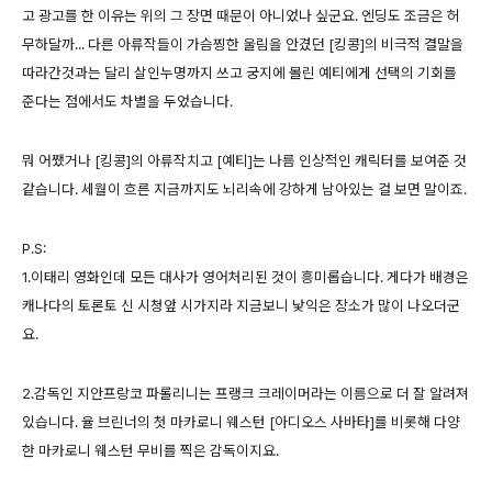
고 광고를 한 이유는 위의 그 장면 때문이 아니었나 싶군요. 엔딩도 조금은 허
무하달까... 다른 아류작들이 가슴찡한 울림을 안겼던 [킹콩]의 비극적 결말을
따라간것과는 달리 살인누명까지 쓰고 궁지에 몰린 예티에게 선택의 기회를
준다는 점에서도 차별을 두었습니다.
뭐 어쨌거나 [킹콩]의 아류작치고 [예티]는 나름 인상적인 캐릭터를 보여준 것
같습니다. 세월이 흐른 지금까지도 뇌리속에 강하게 남아있는 걸 보면 말이죠.
P.S:
1.이태리 영화인데 모든 대사가 영어처리된 것이 흥미롭습니다. 게다가 배경은
캐나다의 토론토 신 시청앞 시가지라 지금보니 낯익은 장소가 많이 나오더군
요.
2.감독인 지안프랑코 파롤리니는 프랭크 크레이머라는 이름으로 더 잘 알려져
있습니다. 율 브린너의 첫 마카로니 웨스턴 [아디오스 사바타]를 비롯해 다양
한 마카로니 웨스턴 무비를 찍은 감독이지요.