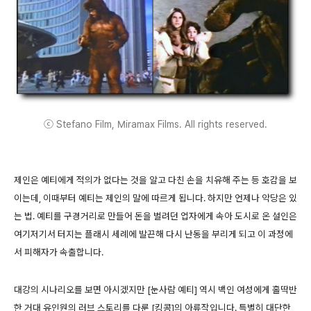
ⓒ Stefano Film, Miramax Films. All rights reserved.
제인은 예티에게 적의가 없다는 것을 알고 다친 손을 치유해 주는 등 호감을 보
이는데, 이때부터 예티는 제인의 말에 따르게 됩니다. 하지만 언제나 악당은 있
는 법. 예티를 구경거리로 만들어 돈을 벌려던 업자에게 속아 도시로 온 설인은
여기저기서 터지는 플래시 세례에 발끈해 다시 난동을 부리게 되고 이 과정에
서 피해자가 속출합니다.
대강의 시나리오를 보면 아시겠지만 [눈사람 예티] 역시 백인 여성에게 홀딱반
한 거대 유인원의 러브 스토리를 다룬 [킹콩]의 아류작입니다. 특별히 대단한