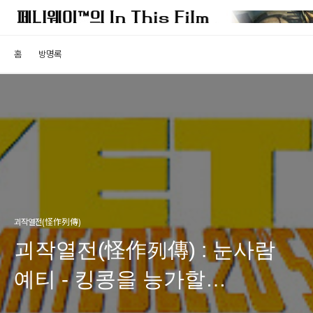
홈
방명록
괴작열전(怪作列傳)
괴작열전(怪作列傳) : 눈사람
예티 - 킹콩을 능가할
설인영화?