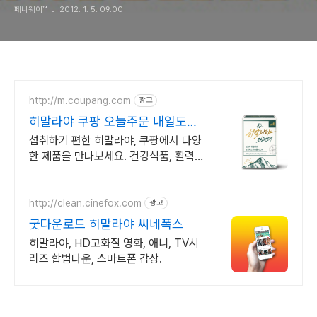
페니웨이™
2012. 1. 5. 09:00
http://m.coupang.com
광고
히말라야 쿠팡 오늘주문 내일도착
로켓배송
섭취하기 편한 히말라야, 쿠팡에서 다양
한 제품을 만나보세요. 건강식품, 활력
을 되찾고 와우회원 캐시적립도 받으세
요.
http://clean.cinefox.com
광고
굿다운로드 히말라야 씨네폭스
히말라야, HD고화질 영화, 애니, TV시
리즈 합법다운, 스마트폰 감상.