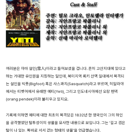
여러분은 아마 설인(雪人)이라고 들어보셨을 겁니다. 흔히 고산지대에 있다고
하는 거대한 유인원을 지칭하는 말인데, 북미지역 록키 산맥 일대에서 목격되
는 설인을 빅풋(Bigfoot) 혹은 사스콰치(Sasquatch)라고 부르며, 히말라야
에서는 티벳어에서 유래한 예티(Yeti), 그리고 인도네시아에선 오랑 펜덱
(orang pendek)이라 불리우고 있지요.
기록에 의하면 예티에 대한 최초의 목격담은 1832년 한 영국인이 그의 하인
을 공격했었던 털투성이의 생물을 묘사한 내용으로 보입니다. 그는 ‘길고 검은
털이 나 있는, 똑바로 서서 걷는 형태의 생물’을 언급했습니다.