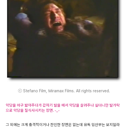
ⓒ Stefano Film, Miramax Films. All rights reserved.
악당을 마구 밟아주다가 갑자기 발을 떼서 악당을 살려주나 싶더니만 발가락
으로 악당을 질식사시키는 장면. -_-
그 외에는 크게 충격적이거나 잔인한 장면은 없는데 유독 임산부는 보지말라