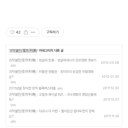
42
구독하기
'
괴작열전(怪作列傳)
' 카테고리의 다른 글
괴작열전(怪作列傳) : 방글라 킹콩 - 방글라데시의 장르영화 엿보기
2012.03.08
(36)
괴작열전(怪作列傳) : 취팔권 광팔권 - 장미희의 유일한 무협영화
는?
2012.01.30
(40)
2011년을 장식한 망작 블록버스터들
2011.12.30
(44)
괴작열전(怪作列傳) : 고질라 파이널 워즈 - 괴수영화의 종합선물세
트?
2011.12.07
(34)
괴작열전(怪作列傳) : 다르나 더 리턴 - 필리핀산 원더우먼의 정체
는?
2011.11.25
(39)