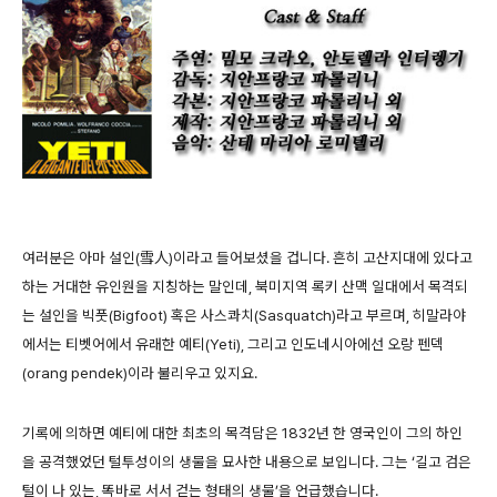
여러분은 아마 설인(雪人)이라고 들어보셨을 겁니다. 흔히 고산지대에 있다고
하는 거대한 유인원을 지칭하는 말인데, 북미지역 록키 산맥 일대에서 목격되
는 설인을 빅풋(Bigfoot) 혹은 사스콰치(Sasquatch)라고 부르며, 히말라야
에서는 티벳어에서 유래한 예티(Yeti), 그리고 인도네시아에선 오랑 펜덱
(orang pendek)이라 불리우고 있지요.
기록에 의하면 예티에 대한 최초의 목격담은 1832년 한 영국인이 그의 하인
을 공격했었던 털투성이의 생물을 묘사한 내용으로 보입니다. 그는 ‘길고 검은
털이 나 있는, 똑바로 서서 걷는 형태의 생물’을 언급했습니다.