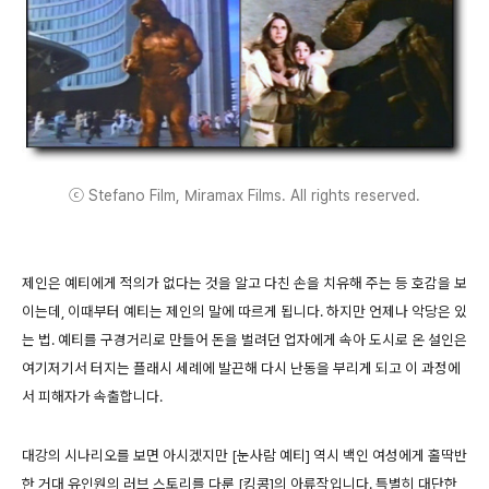
ⓒ Stefano Film, Miramax Films. All rights reserved.
제인은 예티에게 적의가 없다는 것을 알고 다친 손을 치유해 주는 등 호감을 보
이는데, 이때부터 예티는 제인의 말에 따르게 됩니다. 하지만 언제나 악당은 있
는 법. 예티를 구경거리로 만들어 돈을 벌려던 업자에게 속아 도시로 온 설인은
여기저기서 터지는 플래시 세례에 발끈해 다시 난동을 부리게 되고 이 과정에
서 피해자가 속출합니다.
대강의 시나리오를 보면 아시겠지만 [눈사람 예티] 역시 백인 여성에게 홀딱반
한 거대 유인원의 러브 스토리를 다룬 [킹콩]의 아류작입니다. 특별히 대단한