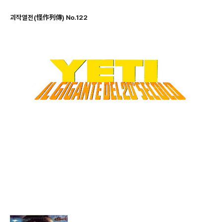
괴작열전(怪作列傳) No.122