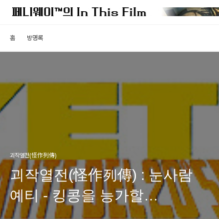
홈
방명록
괴작열전(怪作列傳)
괴작열전(怪作列傳) : 눈사람
예티 - 킹콩을 능가할
설인영화?