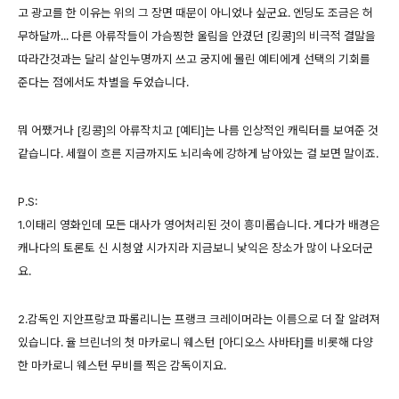
고 광고를 한 이유는 위의 그 장면 때문이 아니었나 싶군요. 엔딩도 조금은 허
무하달까... 다른 아류작들이 가슴찡한 울림을 안겼던 [킹콩]의 비극적 결말을
따라간것과는 달리 살인누명까지 쓰고 궁지에 몰린 예티에게 선택의 기회를
준다는 점에서도 차별을 두었습니다.
뭐 어쨌거나 [킹콩]의 아류작치고 [예티]는 나름 인상적인 캐릭터를 보여준 것
같습니다. 세월이 흐른 지금까지도 뇌리속에 강하게 남아있는 걸 보면 말이죠.
P.S:
1.이태리 영화인데 모든 대사가 영어처리된 것이 흥미롭습니다. 게다가 배경은
캐나다의 토론토 신 시청앞 시가지라 지금보니 낯익은 장소가 많이 나오더군
요.
2.감독인 지안프랑코 파롤리니는 프랭크 크레이머라는 이름으로 더 잘 알려져
있습니다. 율 브린너의 첫 마카로니 웨스턴 [아디오스 사바타]를 비롯해 다양
한 마카로니 웨스턴 무비를 찍은 감독이지요.