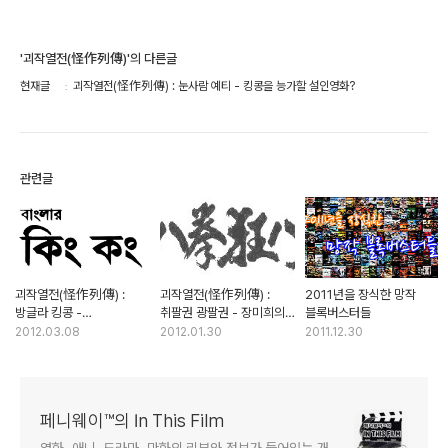
'괴작열전(怪作列傳)'의 다른글
현재글
괴작열전(怪作列傳) : 눈사람 예티 - 킹콩을 능가할 설인영화?
관련글
괴작열전(怪作列傳) :
괴작열전(怪作列傳) :
2011년을 장식한 망작
방글라 킹콩 -
취팔권 광팔권 - 장미희의
블록버스터들
방글라데시의 장르영화
유일한 무협영화는?
2012.03.08
2012.01.30
2011.12.30
엿보기
페니웨이™의 In This Film
영화, 애니, 드라마, 만화의 리뷰와 정보가 들어있는 개