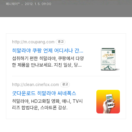
페니웨이™
2012. 1. 5. 09:00
http://m.coupang.com
광고
히말라야 쿠팡 언제 어디서나 간편
하게
섭취하기 편한 히말라야, 쿠팡에서 다양
한 제품을 만나보세요. 지친 일상, 당신
의 몸에 생기를 더하는 건강한 선택을
쿠팡에서.
http://clean.cinefox.com
광고
굿다운로드 히말라야 씨네폭스
히말라야, HD고화질 영화, 애니, TV시
리즈 합법다운, 스마트폰 감상.