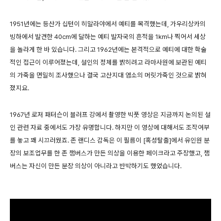
1951년에는 등산가 십턴이 히말라야에서 예티를 목격했는데, 가우리상카의
빙하에서 발견한 40cm에 달하는 예티 발자국의 흔적을 1km나 찍어서 세상
을 놀라게 한 바 있습니다. 그리고 1962년에는 본격적으로 예티에 대한 학술
적인 접근이 이루어졌는데, 설인의 정체를 밝히려고 라마사원에 보관된 예티
의 가죽을 면밀히 조사했으나 결국 고산지대 염소의 머릿가죽인 것으로 밝혀
졌지요.
1967년 로저 패터슨이 블러프 강에서 촬영한 빅풋 영상은 지금까지 논의된 설
인 관련 자료 중에서도 가장 유명합니다. 하지만 이 영상에 대해서도 조작여부
를 놓고 꽤 시끄러웠죠. 존 랜디스 감독은 이 필름이 [혹성탈출]에서 유인원 분
장의 보조업무를 한 존 챔버스가 만든 의상을 이용한 페이크라고 주장했고, 챔
버스는 자신이 만든 분장 의상이 아니라고 반박하기도 했었습니다.