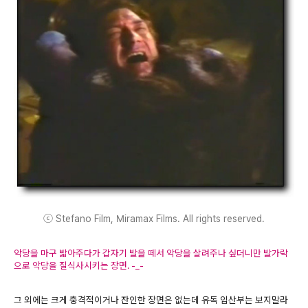
ⓒ Stefano Film, Miramax Films. All rights reserved.
악당을 마구 밟아주다가 갑자기 발을 떼서 악당을 살려주나 싶더니만 발가락
으로 악당을 질식사시키는 장면. -_-
그 외에는 크게 충격적이거나 잔인한 장면은 없는데 유독 임산부는 보지말라