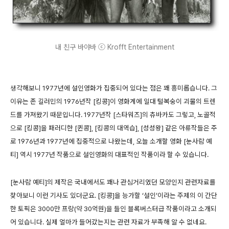
내 친구 바야바 ⓒ Krofft Entertainment
생각해보니 1977년에 설인영화가 집중되어 있다는 점은 꽤 흥미롭습니다. 그
이유는 존 길러민의 1976년작 [킹콩]이 영화계에 일대 털복숭이 괴물의 트렌
드를 가져왔기 때문입니다. 1977년작 [스타워즈]의 츄바카도 그렇고, 노골적
으로 [킹콩]을 패러디한 [퀸콩], [킹콩의 대역습], [성성왕] 같은 아류작들은 주
로 1976년과 1977년에 집중적으로 나왔는데, 오늘 소개할 영화 [눈사람 예
티] 역시 1977년 작품으로 설인영화의 대표적인 작품이라 할 수 있습니다.
[눈사람 예티]의 제작은 국내에서도 꽤나 관심거리였던 모양인지 관련자료를
찾아보니 이런 기사도 있더군요. [킹콩]을 능가할 ‘설인’이라는 주제의 이 간단
한 토픽은 3000만 프랑(약 30억원)을 들인 블록버스터급 작품이라고 소개되
어 있습니다. 실제 얼마가 들어갔는지는 관련 자료가 부족해 알 수 없네요.