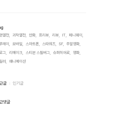
ag
편열전,
괴작열전,
만화,
프리뷰,
리뷰,
IT,
페니웨이,
루레이,
모바일,
스마트폰,
스타워즈,
SF,
주말영화,
로그,
리메이크,
스티븐 스필버그,
슈퍼히어로,
영화,
릴러,
애니메이션,
근글
인기글
근댓글