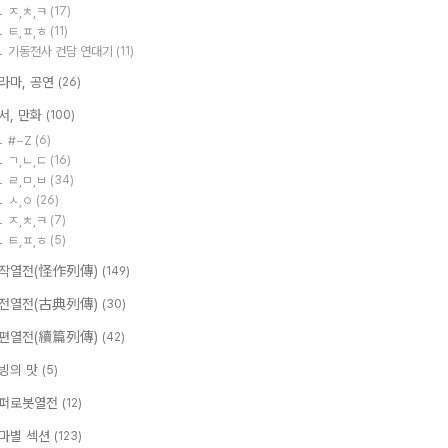
ㅈ,ㅊ,ㅋ
(17)
ㅌ,ㅍ,ㅎ
(11)
기동전사 건담 연대기
(11)
라마, 공연
(26)
서, 만화
(100)
#~Z
(6)
ㄱ,ㄴ,ㄷ
(16)
ㄹ,ㅁ,ㅂ
(34)
ㅅ,ㅇ
(26)
ㅈ,ㅊ,ㅋ
(7)
ㅌ,ㅍ,ㅎ
(5)
작열전(怪作列傳)
(149)
전열전(古典列傳)
(30)
편열전(續篇列傳)
(42)
빙의 맛
(5)
퍼로봇열전
(12)
마별 섹션
(123)