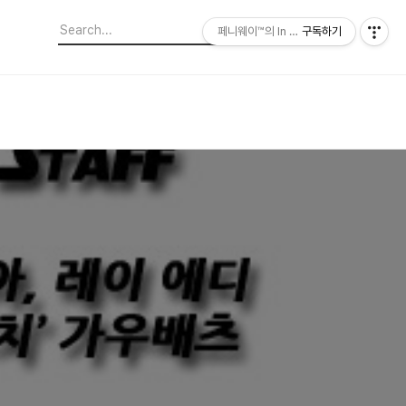
페니웨이™의 In This Film
구독하기