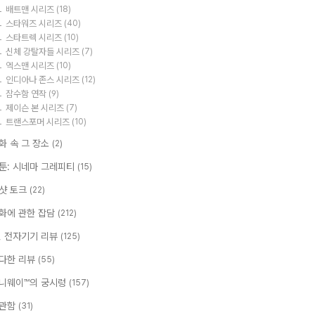
배트맨 시리즈
(18)
스타워즈 시리즈
(40)
스타트렉 시리즈
(10)
신체 강탈자들 시리즈
(7)
엑스맨 시리즈
(10)
인디아나 존스 시리즈
(12)
잠수함 연작
(9)
제이슨 본 시리즈
(7)
트랜스포머 시리즈
(10)
화 속 그 장소
(2)
툰: 시네마 그레피티
(15)
샷 토크
(22)
화에 관한 잡담
(212)
T, 전자기기 리뷰
(125)
다한 리뷰
(55)
니웨이™의 궁시렁
(157)
관함
(31)