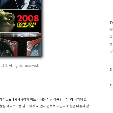
T
속
블
블
스
LTD. All rights reserved.
최
최
근
글
과
인
최
기
글
 에피소드 3와 4사이의 어느 시점을 다룬 작품입니다. 이 시기에 있
짧은 에피소드를 담고 있지요. 먼저 인트로 부분의 해설은 다음과 같