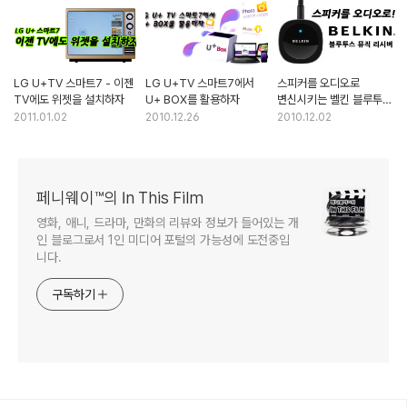
LG U+TV 스마트7 - 이젠
LG U+TV 스마트7에서
스피커를 오디오로
TV에도 위젯을 설치하자
U+ BOX를 활용하자
변신시키는 벨킨 블루투스
뮤직 리시버
2011.01.02
2010.12.26
2010.12.02
페니웨이™의 In This Film
영화, 애니, 드라마, 만화의 리뷰와 정보가 들어있는 개
인 블로그로서 1인 미디어 포털의 가능성에 도전중입
니다.
구독하기