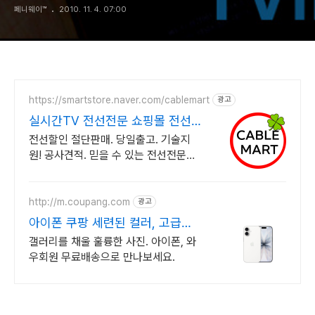
페니웨이™
2010. 11. 4. 07:00
https://smartstore.naver.com/cablemart
광고
실시간TV 전선전문 쇼핑몰 전선
전문 할인판매 당일출고
전선할인 절단판매. 당일출고. 기술지
원! 공사견적. 믿을 수 있는 전선전문업
체 고품질 전선, 가격은 합리적! 믿을 수
있는 전선전문업체에서 지금 바로 구매
하세요
http://m.coupang.com
광고
아이폰 쿠팡 세련된 컬러, 고급진
디자인
갤러리를 채울 훌륭한 사진. 아이폰, 와
우회원 무료배송으로 만나보세요.