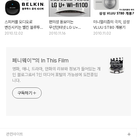
스피커를 오디오로
편의성 돋보이는
미니멀리즘의 극치, 삼성
변신시키는 벨킨 블루투스
무선인터넷 LG U+
VLUU ST80 개봉기
뮤직 리시버
Wifi100
2010.12.02
2010.11.16
2010.11.02
페니웨이™의 In This Film
영화, 애니, 드라마, 만화의 리뷰와 정보가 들어있는 개
인 블로그로서 1인 미디어 포털의 가능성에 도전중입
니다.
구독하기
관련사이트