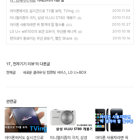
'
IT, 전자기기 리뷰
' 카테고리의 다른 글
아이폰에서도 실시간으로 TV를 보자, TVing
2010.11.04
(7)
미니멀리즘의 극치, 삼성 VLUU ST80 개봉기
2010.11.02
(3)
아이폰 사용자라면 꼭 챙겨야 할 필수품
2010.10.27
(21)
LG U+ wifi100의 보안 도우미, 무선랜 매니저
2010.10.18
(4)
편의성이 돋보이는 무선 공유기, 벨킨 Share
2010.10.16
(5)
'IT, 전자기기 리뷰'의 다른글
현재글
새로운 클라우딩 컴퓨팅 서비스, LG U+BOX
관련글
아이폰에서도 실시간으로
미니멀리즘의 극치, 삼성
아이폰 사용자라면 꼭