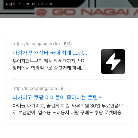
페니웨이™
2007. 8. 2. 13:10
https://m.bunjang.co.kr/
광고
마징가 번개장터 국내 최대 브랜드
중고거래
무이자할부부터 캐시백 혜택까지, 번개
장터에서 합리적으로 중고거래 하세요
전국 각지에서 올라오는 전국구 최다 상
품 매일 10만 개 이상의 신규 상품 업로
드
http://m.coupang.com
광고
나가이고 쿠팡 아이들이 좋아하는 콘텐츠
아이들 나가이고, 즐겁게 학습! 와우회원 30일 무료반품으
로 부담없이. 업소용 노래용지 대량 구매도 쿠팡 로켓배송
으로 빠르고 간편하게 준비하세요.