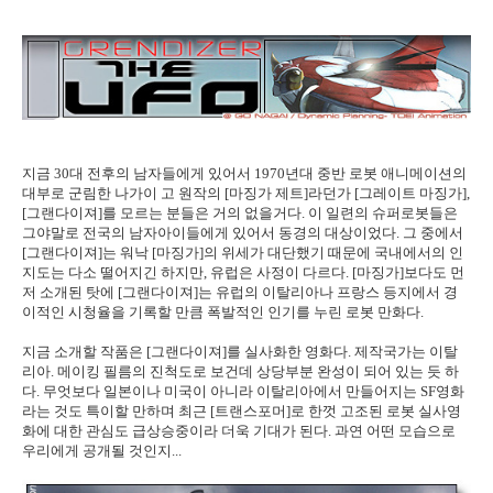
지금 30대 전후의 남자들에게 있어서 1970년대 중반 로봇 애니메이션의
대부로 군림한 나가이 고 원작의 [마징가 제트]라던가 [그레이트 마징가],
[그랜다이져]를 모르는 분들은 거의 없을거다. 이 일련의 슈퍼로봇들은
그야말로 전국의 남자아이들에게 있어서 동경의 대상이었다. 그 중에서
[그랜다이져]는 워낙 [마징가]의 위세가 대단했기 때문에 국내에서의 인
지도는 다소 떨어지긴 하지만, 유럽은 사정이 다르다. [마징가]보다도 먼
저 소개된 탓에 [그랜다이져]는 유럽의 이탈리아나 프랑스 등지에서 경
이적인 시청율을 기록할 만큼 폭발적인 인기를 누린 로봇 만화다.
지금 소개할 작품은 [그랜다이져]를 실사화한 영화다. 제작국가는 이탈
리아. 메이킹 필름의 진척도로 보건데 상당부분 완성이 되어 있는 듯 하
다. 무엇보다 일본이나 미국이 아니라 이탈리아에서 만들어지는 SF영화
라는 것도 특이할 만하며 최근 [트랜스포머]로 한껏 고조된 로봇 실사영
화에 대한 관심도 급상승중이라 더욱 기대가 된다. 과연 어떤 모습으로
우리에게 공개될 것인지...