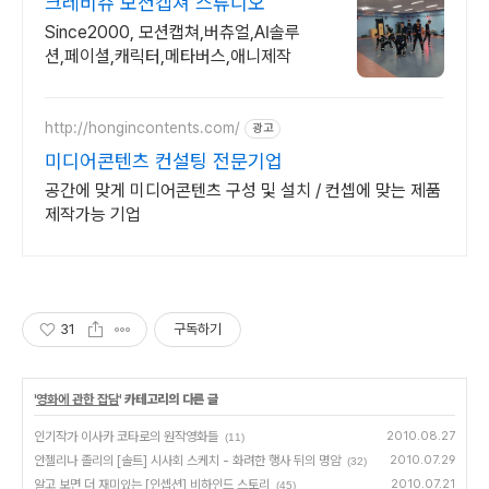
크레비쥬 모션캡쳐 스튜디오
Since2000, 모션캡쳐,버츄얼,AI솔루
션,페이셜,캐릭터,메타버스,애니제작
http://hongincontents.com/
광고
미디어콘텐츠 컨설팅 전문기업
공간에 맞게 미디어콘텐츠 구성 및 설치 / 컨셉에 맞는 제품
제작가능 기업
31
구독하기
'
영화에 관한 잡담
' 카테고리의 다른 글
인기작가 이사카 코타로의 원작영화들
2010.08.27
(11)
안젤리나 졸리의 [솔트] 시사회 스케치 - 화려한 행사 뒤의 명암
2010.07.29
(32)
알고 보면 더 재미있는 [인셉션] 비하인드 스토리
2010.07.21
(45)