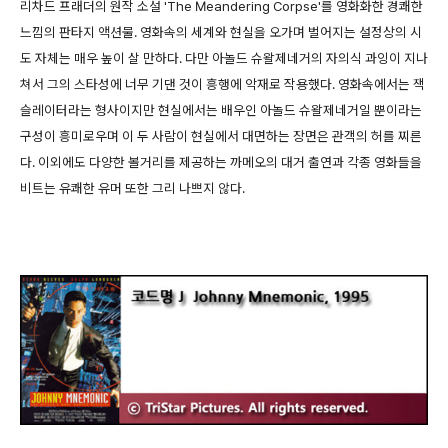
리차드 프래더의 원작 소설 'The Meandering Corpse'를 영화화한 경쾌한
느낌의 판타지 액션물. 영화속의 세계와 현실을 오가며 벌어지는 설정상의 시
도 자체는 매우 높이 살 만하다. 다만 아놀드 슈왈제네거의 자의식 과잉이 지나
쳐서 그의 스타성에 너무 기댄 것이 흥행에 악재로 작용했다. 영화속에서는 잭
슬레이터라는 형사이지만 현실에서는 배우인 아놀드 슈왈제네거일 뿐이라는
구성이 흥미로우며 이 두 사람이 현실에서 대면하는 장면은 관객의 허를 찌른
다. 이외에도 다양한 볼거리를 제공하는 까메오의 대거 출연과 각종 영화들을
비트는 유쾌한 유머 또한 그리 나쁘지 않다.