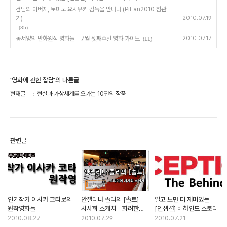
건담의 아버지, 토미노 요시유키 감독을 만나다 (PiFan2010 참관
기)
2010.07.19
(35)
동서양의 만화원작 영화들 - 7월 셋째주말 영화 가이드
2010.07.17
(11)
'영화에 관한 잡담'의 다른글
현재글
현실과 가상세계를 오가는 10편의 작품
관련글
인기작가 이사카 코타로의
안젤리나 졸리의 [솔트]
알고 보면 더 재미있는
원작영화들
시사회 스케치 - 화려한
[인셉션] 비하인드 스토리
행사 뒤의 명암
2010.08.27
2010.07.29
2010.07.21