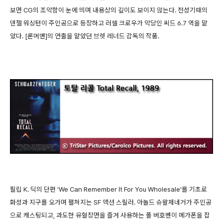
보면 CG의 조악함이 눈에 띄며 내용상의 깊이도 보이지 않는다. 전성기때의
덴젤 워싱턴이 주인공으로 등장하고 러셀 크로우가 악당인 씨드 6.7 역을 맡
았다. [론머맨]의 연출을 맡았던 브렛 레너드 감독의 작품.
필립 K. 딕의 단편 'We Can Remember It For You Wholesale'를 기초로
화성과 지구를 오가며 펼쳐지는 SF 액션 스릴러. 아놀드 슈왈제네거가 주인공
으로 캐스팅되고, 과도한 유혈장면을 즐겨 사용하는 폴 버호벤이 메가폰을 잡