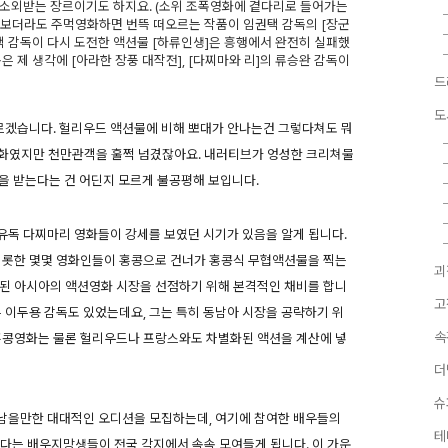
 소외받는 장르이기도 하지요. (소위 조폭영화에 곁다리로 들어가는
만 보더라도 주먹영화하면 번뜩 떠오르는 작품이 임권택 감독의 [장군
권택 감독이 다시 도전한 액션물 [하류인생]은 흥행에서 완전히 실패했
 제 생각에 [아라한 장풍 대작전], [다찌마와 리]의 류승완 감독이
드
도
모르겠습니다. 헐리우드 액션물에 비해 뽀대가 안나는건 그렇다쳐도 뭐
영화였지만 천만관객을 훌쩍 넘겼잖아요. 내러티브가 엉성한 크리쳐물
취급을 받는다는 건 어딘지 모르게 불공평해 보입니다.
유독 다찌마리 영화들이 강세를 보였던 시기가 있음을 알게 됩니다.
을 비롯한 몇몇 영화인들이 홍콩으로 건너가 홍콩식 무협액션물을 찍는
괴
 된 아시아의 액션영화 시장을 선점하기 위해 본격적인 채비를 합니
고
른 이두용 감독도 있었는데요, 그는 특히 동남아 시장을 공략하기 위
속
 홍콩영화는 물론 헐리우드나 프랑스와도 차별화된 액션을 계산에 넣
더
슈
남을만한 대대적인 오디션을 모집하는데, 여기에 참여한 배우들의
테
웠다는 배우지망생들이 전국 각지에서 속속 모여들게 됩니다. 이 가운