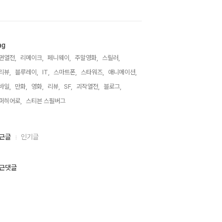
ag
편열전,
리메이크,
페니웨이,
주말영화,
스릴러,
리뷰,
블루레이,
IT,
스마트폰,
스타워즈,
애니메이션,
바일,
만화,
영화,
리뷰,
SF,
괴작열전,
블로그,
퍼히어로,
스티븐 스필버그,
근글
인기글
근댓글