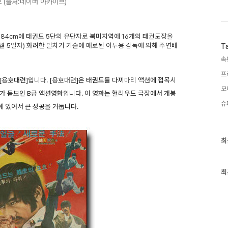
 (출처:네이버 아카이브)
184cm에 태권도 5단의 유단자로 북미지역에 16개의 태권도장을
월 5일자) 화려한 발차기 기술에 매료된 이두용 감독에 의해 주연배
T
속
프
작 [용호대련]입니다. [용호대련]은 태권도를 다찌마리 액션에 접목시
모
가 돋보인 B급 액션영화입니다. 이 영화는 헐리우드 극장에서 개봉
슈
에 있어서 큰 성공을 거둡니다.
최
최
근
글
과
인
최
기
글