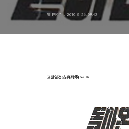
선구자들 (1부
페니웨이™
2010. 5. 26. 09:42
고전열전(古典列傳) No.16