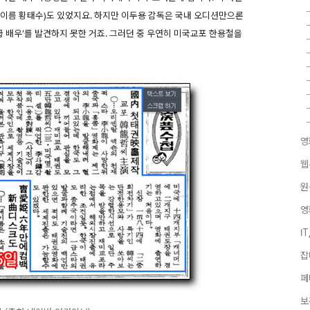
이름 황태수)도 있었지요. 하지만 이두용 감독은 국내 오디션만으론
급 배우’를 발견하지 못한 거죠. 그러던 중 우연히 미국교포 한용철을
영
웹
원
영
I
잡
페
보