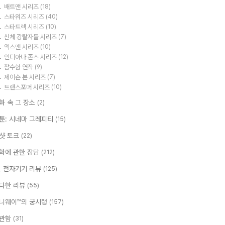
배트맨 시리즈
(18)
스타워즈 시리즈
(40)
스타트렉 시리즈
(10)
신체 강탈자들 시리즈
(7)
엑스맨 시리즈
(10)
인디아나 존스 시리즈
(12)
잠수함 연작
(9)
제이슨 본 시리즈
(7)
트랜스포머 시리즈
(10)
화 속 그 장소
(2)
툰: 시네마 그레피티
(15)
샷 토크
(22)
화에 관한 잡담
(212)
T, 전자기기 리뷰
(125)
다한 리뷰
(55)
니웨이™의 궁시렁
(157)
관함
(31)