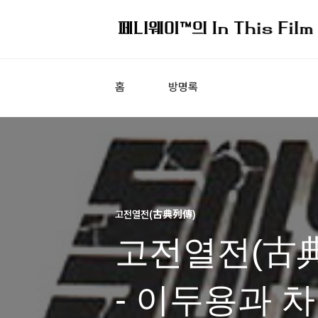
홈
방명록
고전열전(古典列傳)
고전열전(古典
- 이두용과 