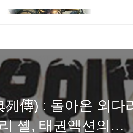
列傳) : 돌아온 외다
차리 셸, 태권액션의