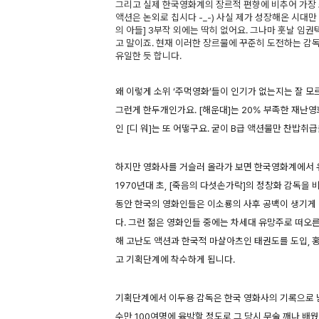
그리고 실제 한국영화계의 장르적 편향에 비추어 가장
액션은 논외로 칩시다 -_-) 사실 제가 성장해온 시대
의 아들] 3부작 외에는 딱히 없어요. 그나마 훗날 임
고 말이죠. 현재 이러한 장르물에 꾸준히 도전하는 감독은
유일한 듯 합니다.
왜 이렇게 소위 ‘주먹영화’들이 인기가 없는지는 잘 
그런게 한두개인가요. [해운대]는 20% 부족한 재난
인 [디 워]는 또 어떻구요. 굳이 B급 액션물만 찬밥
하지만 영화사를 거슬러 올라가 보면 한국영화계에서 
1970년대 초, [죽음의 다섯손가락]의 정창화 감독
동안 한국의 영화인들은 이소룡의 사후 공백이 생기게
다. 그런 젊은 영화인들 중에는 차세대 유망주로 떠오
해 고난도 액션과 한국적 마샬아츠인 태권도를 도입,
고 기획단계에 착수하게 됩니다.
기획단계에서 이두용 감독은 한국 영화사의 기록으로 
수만 100여명에 육박할 정도로 그 당시 무술 깨나 배