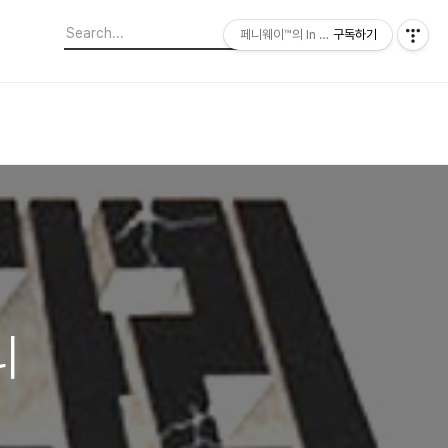
페니웨이™의 In This Film
구독하기
리