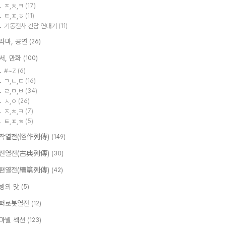
ㅈ,ㅊ,ㅋ
(17)
ㅌ,ㅍ,ㅎ
(11)
기동전사 건담 연대기
(11)
라마, 공연
(26)
서, 만화
(100)
#~Z
(6)
ㄱ,ㄴ,ㄷ
(16)
ㄹ,ㅁ,ㅂ
(34)
ㅅ,ㅇ
(26)
ㅈ,ㅊ,ㅋ
(7)
ㅌ,ㅍ,ㅎ
(5)
작열전(怪作列傳)
(149)
전열전(古典列傳)
(30)
편열전(續篇列傳)
(42)
빙의 맛
(5)
퍼로봇열전
(12)
마별 섹션
(123)