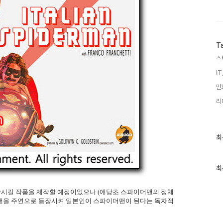
T
스
IT
만
리
최
최
근
글
과
인
최
기
글
시킬 작품을 제작할 예정이었으나 (애당초 스파이더맨의 정체
맨을 주연으로 등장시켜 일본인이 스파이더맨이 된다는 독자적