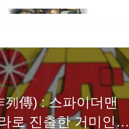
列傳) : 스파이더맨
 섬나라로 진출한 거미인