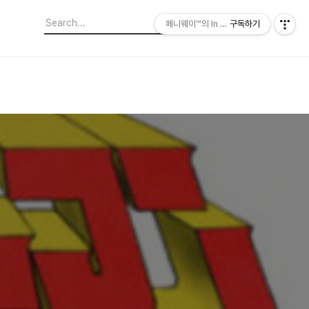
페니웨이™의 In This Film
구독하기
간