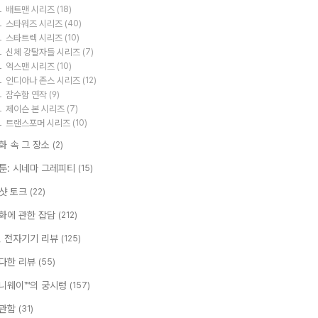
배트맨 시리즈
(18)
스타워즈 시리즈
(40)
스타트렉 시리즈
(10)
신체 강탈자들 시리즈
(7)
엑스맨 시리즈
(10)
인디아나 존스 시리즈
(12)
잠수함 연작
(9)
제이슨 본 시리즈
(7)
트랜스포머 시리즈
(10)
화 속 그 장소
(2)
툰: 시네마 그레피티
(15)
샷 토크
(22)
화에 관한 잡담
(212)
T, 전자기기 리뷰
(125)
다한 리뷰
(55)
니웨이™의 궁시렁
(157)
관함
(31)