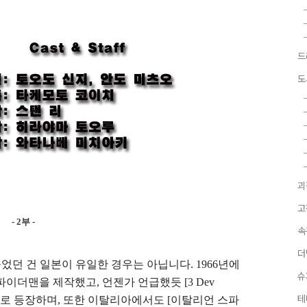
드
도
괴
고
- 2부 -
속
더
던 건 일본이 유일한 경우는 아닙니다. 1966년에
슈
 스파이더맨을 제작했고, 언젠가 언급했듯 [3 Dev
테
'으로 등장하며, 또한 이탈리아에서도 [이탈리언 스파