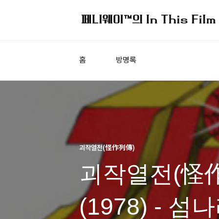
홈
방명록
괴작열전(怪作列傳)
괴작열전(怪作
(1978) -