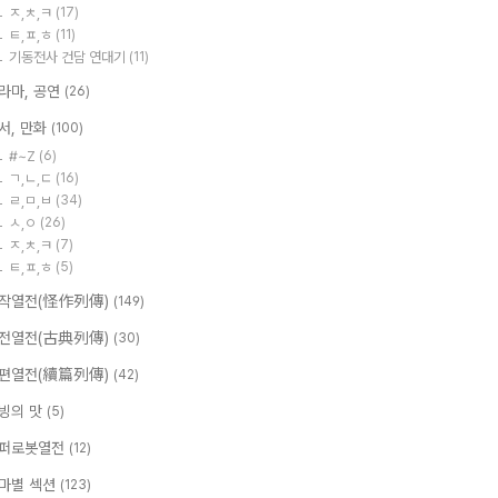
ㅈ,ㅊ,ㅋ
(17)
ㅌ,ㅍ,ㅎ
(11)
기동전사 건담 연대기
(11)
라마, 공연
(26)
서, 만화
(100)
#~Z
(6)
ㄱ,ㄴ,ㄷ
(16)
ㄹ,ㅁ,ㅂ
(34)
ㅅ,ㅇ
(26)
ㅈ,ㅊ,ㅋ
(7)
ㅌ,ㅍ,ㅎ
(5)
작열전(怪作列傳)
(149)
전열전(古典列傳)
(30)
편열전(續篇列傳)
(42)
빙의 맛
(5)
퍼로봇열전
(12)
마별 섹션
(123)