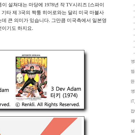
 설쳐대는 마당에 1978년 작 TV시리즈 [스파이
 기타 제 3국의 짝퉁 히어로와는 달리 미국 마블사
는데 큰 의미가 있습니다. 그만큼 미국측에서 일본영
것이기도 하지요.
영
웹
원
영
I
잡
페
보