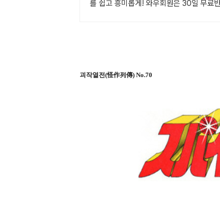
를 쉽고 흥미롭게! 와우회원은 30일 무료
괴작열전(怪作列傳) No.70