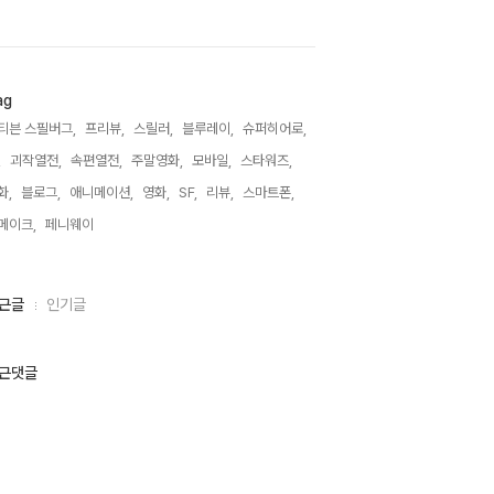
ag
티븐 스필버그,
프리뷰,
스릴러,
블루레이,
슈퍼히어로,
,
괴작열전,
속편열전,
주말영화,
모바일,
스타워즈,
화,
블로그,
애니메이션,
영화,
SF,
리뷰,
스마트폰,
메이크,
페니웨이,
근글
인기글
근댓글