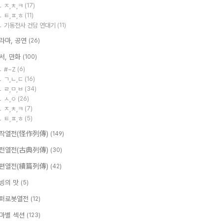
ㅈ,ㅊ,ㅋ
(17)
ㅌ,ㅍ,ㅎ
(11)
기동전사 건담 연대기
(11)
라마, 공연
(26)
서, 만화
(100)
#~Z
(6)
ㄱ,ㄴ,ㄷ
(16)
ㄹ,ㅁ,ㅂ
(34)
ㅅ,ㅇ
(26)
ㅈ,ㅊ,ㅋ
(7)
ㅌ,ㅍ,ㅎ
(5)
작열전(怪作列傳)
(149)
전열전(古典列傳)
(30)
편열전(續篇列傳)
(42)
빙의 맛
(5)
퍼로봇열전
(12)
마별 섹션
(123)