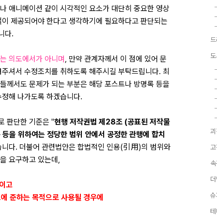
나 애니메이션 같이 시각적인 요소가 대단히 중요한 영상
주얼이 제공되어야 한다고 생각하기에 필요하다고 판단되는
니다.
드
도
려는 의도에서가 아니며
, 만약 관계자께서 이 점에 있어 문
려주셔서 수정조치를 취하도록 해주시길 부탁드립니다. 최
들께서도 문제가 되는 부분은 해당 포스트나 방명록 등을
수정해 나가도록 하겠습니다.
 판단한 기준은 "
현행 저작권법 제28조 (공표된 저작물
괴
구 등을 위하여는 정당한 범위 안에서 공정한 관행에 합치
있습니다. 더불어 관련법안은 합법적인 인용(
引用)
의 범위와
고
을 요구하고 있는데,
속
더
물이고
슈
는 그에 준하는 목적으로 사용될 경우에
테