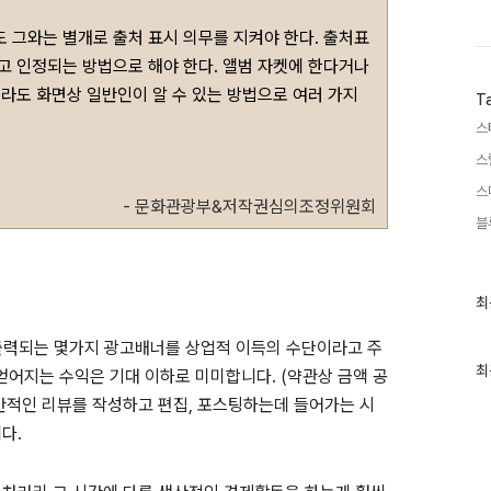
 그와는 별개로 출처 표시 의무를 지켜야 한다. 출처표
고 인정되는 방법으로 해야 한다. 앨범 자켓에 한다거나
라도 화면상 일반인이 알 수 있는 방법으로 여러 가지
T
스
스
스
- 문화관광부&저작권심의조정위원회
블
최
최
근
글
 출력되는 몇가지 광고배너를 상업적 이득의 수단이라고 주
과
인
최
얻어지는 수익은 기대 이하로 미미합니다. (약관상 금액 공
기
반적인 리뷰를 작성하고 편집, 포스팅하는데 들어가는 시
글
다.