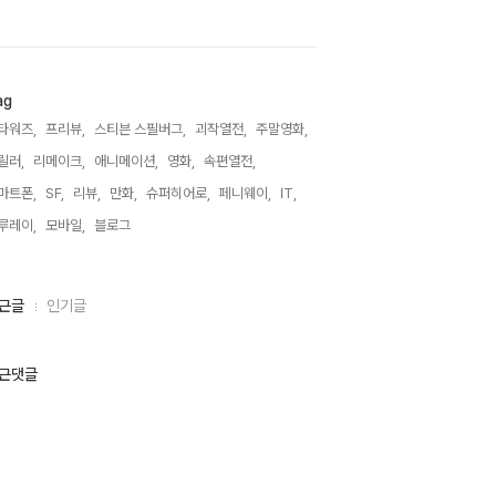
ag
타워즈,
프리뷰,
스티븐 스필버그,
괴작열전,
주말영화,
릴러,
리메이크,
애니메이션,
영화,
속편열전,
마트폰,
SF,
리뷰,
만화,
슈퍼히어로,
페니웨이,
IT,
루레이,
모바일,
블로그,
근글
인기글
근댓글