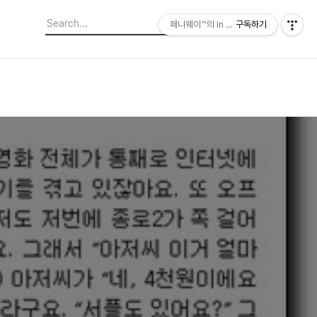
페니웨이™의 In This Film
구독하기