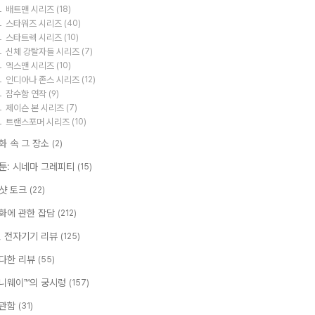
배트맨 시리즈
(18)
스타워즈 시리즈
(40)
스타트렉 시리즈
(10)
신체 강탈자들 시리즈
(7)
엑스맨 시리즈
(10)
인디아나 존스 시리즈
(12)
잠수함 연작
(9)
제이슨 본 시리즈
(7)
트랜스포머 시리즈
(10)
화 속 그 장소
(2)
툰: 시네마 그레피티
(15)
샷 토크
(22)
화에 관한 잡담
(212)
T, 전자기기 리뷰
(125)
다한 리뷰
(55)
니웨이™의 궁시렁
(157)
관함
(31)