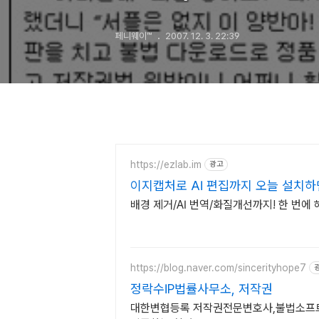
페니웨이™
2007. 12. 3. 22:39
https://ezlab.im
광고
이지캡처로 AI 편집까지 오늘 설치하
배경 제거/AI 번역/화질개선까지! 한 번에
https://blog.naver.com/sincerityhope7
정락수IP법률사무소, 저작권
대한변협등록 저작권전문변호사,불법소프