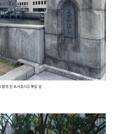
 촬영 된 토사호리강 푯말 앞