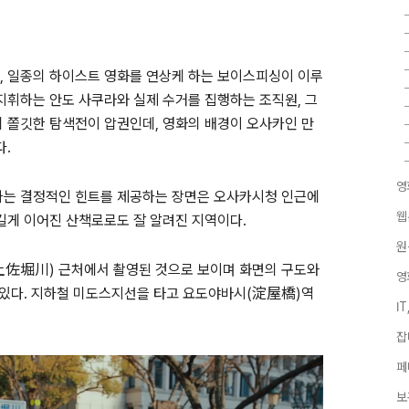
,
일종의 하이스트 영화를 연상케 하는 보이스피싱이 이루
지휘하는 안도 사쿠라와 실제 수거를 집행하는 조직원
,
그
의 쫄깃한 탐색전이 압권인데
,
영화의 배경이 오사카인 만
다
.
영
하는 결정적인 힌트를 제공하는 장면은 오사카시청 인근에
웹
길게 이어진 산책로로도 잘 알려진 지역이다
.
원
土佐堀川
)
근처에서 촬영된 것으로 보이며 화면의 구도와
영
 있다
.
지하철 미도스지선을 타고 요도야바시
(
淀屋橋
)
역
I
잡
페
보