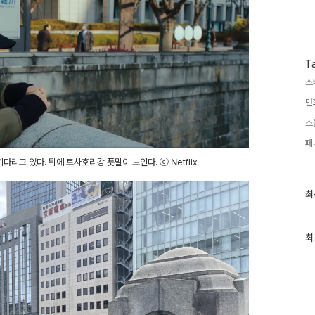
T
스
만
스
페
리고 있다. 뒤에 토사호리강 푯말이 보인다. ⓒ Netflix
최
최
근
글
과
인
최
기
글