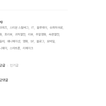
ag
타워즈,
스티븐 스필버그,
IT,
블루레이,
슈퍼히어로,
화,
프리뷰,
괴작열전,
리뷰,
주말영화,
속편열전,
릴러,
애니메이션,
영화,
SF,
블로그,
모바일,
니웨이,
스마트폰,
리메이크,
근글
인기글
근댓글