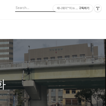
페니웨이™의 In This Film
구독하기
화