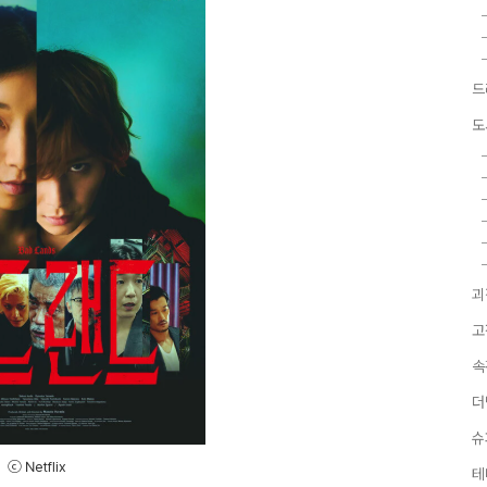
드
도
괴
고
속
더
슈
ⓒ Netflix
테