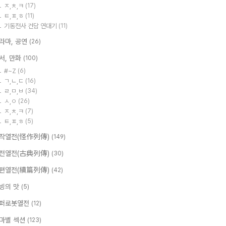
ㅈ,ㅊ,ㅋ
(17)
ㅌ,ㅍ,ㅎ
(11)
기동전사 건담 연대기
(11)
라마, 공연
(26)
서, 만화
(100)
#~Z
(6)
ㄱ,ㄴ,ㄷ
(16)
ㄹ,ㅁ,ㅂ
(34)
ㅅ,ㅇ
(26)
ㅈ,ㅊ,ㅋ
(7)
ㅌ,ㅍ,ㅎ
(5)
작열전(怪作列傳)
(149)
전열전(古典列傳)
(30)
편열전(續篇列傳)
(42)
빙의 맛
(5)
퍼로봇열전
(12)
마별 섹션
(123)