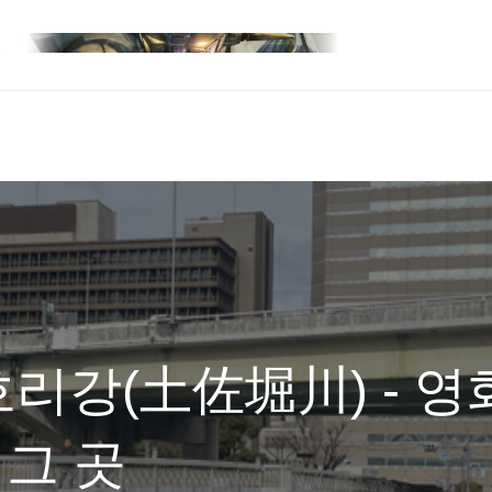
리강(土佐堀川) - 영
 그 곳