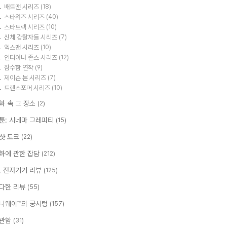
배트맨 시리즈
(18)
스타워즈 시리즈
(40)
스타트렉 시리즈
(10)
신체 강탈자들 시리즈
(7)
엑스맨 시리즈
(10)
인디아나 존스 시리즈
(12)
잠수함 연작
(9)
제이슨 본 시리즈
(7)
트랜스포머 시리즈
(10)
화 속 그 장소
(2)
툰: 시네마 그레피티
(15)
샷 토크
(22)
화에 관한 잡담
(212)
T, 전자기기 리뷰
(125)
다한 리뷰
(55)
니웨이™의 궁시렁
(157)
관함
(31)