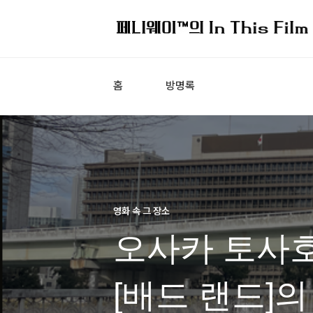
홈
방명록
영화 속 그 장소
오사카 토사호
[배드 랜드]의