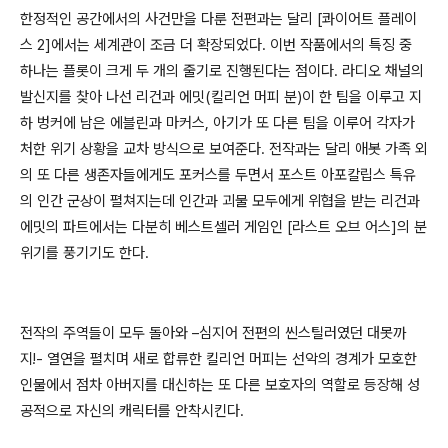
한정적인 공간에서의 사건만을 다룬 전편과는 달리 [콰이어트 플레이
스 2]에서는 세계관이 조금 더 확장되었다. 이번 작품에서의 특징 중
하나는 플롯이 크게 두 개의 줄기로 진행된다는 점이다. 라디오 채널의
발신지를 찾아 나선 리건과 에밋(킬리언 머피 분)이 한 팀을 이루고 지
하 벙커에 남은 에블린과 마커스, 아기가 또 다른 팀을 이루어 각자가
처한 위기 상황을 교차 방식으로 보여준다. 전작과는 달리 애봇 가족 외
의 또 다른 생존자들에게도 포커스를 두면서 포스트 아포칼립스 특유
의 인간 군상이 펼쳐지는데 인간과 괴물 모두에게 위협을 받는 리건과
에밋의 파트에서는 다분히 베스트셀러 게임인 [라스트 오브 어스]의 분
위기를 풍기기도 한다.
전작의 주역들이 모두 돌아와 –심지어 전편의 씬스틸러였던 대못까
지!- 열연을 펼치며 새로 합류한 킬리언 머피는 선악의 경계가 모호한
인물에서 점차 아버지를 대신하는 또 다른 보호자의 역할로 등장해 성
공적으로 자신의 캐릭터를 안착시킨다.