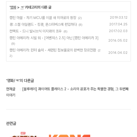
'
영화
>
ㅋ
' 카테고리의 다른 글
캡틴 마블 - 차기 MCU를 이끌 새 히어로의 등장
2019.03.12
(2)
콩: 스컬 아일랜드 - 킹콩, 몬스터버스에 편입하다
2017.04.25
(8)
컨택트 - 드니 빌뇌브식 미지와의 조우
2017.02.03
(6)
캡틴 아메리카: 시빌 워 - [어벤져스 2.5] 아닌 [캡틴 아메리카 3]
2016.05.02
(9)
캡틴 아메리카: 윈터 솔져 - 세련된 첩보물로의 완벽한 장르전환
(2
2014.04.02
2)
'영화/ㅋ'의 다른글
현재글
[블루레이] 콰이어트 플레이스 2 - 소리의 공포가 주는 특별한 경험, 그 두번째
이야기
관련글