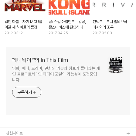
캡틴 마블 - 차기 MCU를
콩: 스컬 아일랜드 - 킹콩,
컨택트 - 드니 빌뇌브식
이끌 새 히어로의 등장
몬스터버스에 편입하다
미지와의 조우
2019.03.12
2017.04.25
2017.02.03
페니웨이™의 In This Film
영화, 애니, 드라마, 만화의 리뷰와 정보가 들어있는 개
인 블로그로서 1인 미디어 포털의 가능성에 도전중입
니다.
구독하기
관련사이트