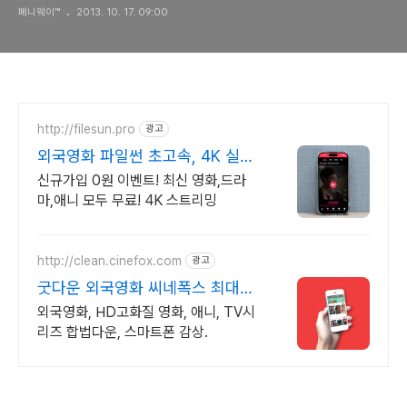
페니웨이™
2013. 10. 17. 09:00
http://filesun.pro
광고
외국영화 파일썬 초고속, 4K 실시
간 보기!
신규가입 0원 이벤트! 최신 영화,드라
마,애니 모두 무료! 4K 스트리밍
http://clean.cinefox.com
광고
굿다운 외국영화 씨네폭스 최대3
만원+10%추가적립
외국영화, HD고화질 영화, 애니, TV시
리즈 합법다운, 스마트폰 감상.