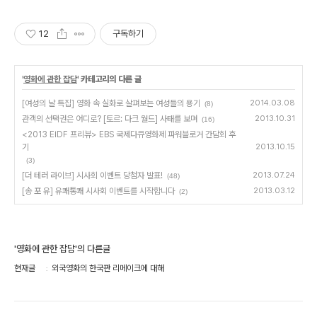
12
구독하기
'
영화에 관한 잡담
' 카테고리의 다른 글
[여성의 날 특집] 영화 속 실화로 살펴보는 여성들의 용기
2014.03.08
(8)
관객의 선택권은 어디로? [토르: 다크 월드] 사태를 보며
2013.10.31
(16)
<2013 EIDF 프리뷰> EBS 국제다큐영화제 파워블로거 간담회 후
기
2013.10.15
(3)
[더 테러 라이브] 시사회 이벤트 당첨자 발표!
2013.07.24
(48)
[송 포 유] 유쾌통쾌 시사회 이벤트를 시작합니다
2013.03.12
(2)
'영화에 관한 잡담'의 다른글
현재글
외국영화의 한국판 리메이크에 대해