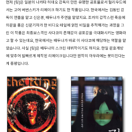
먼저 [링]은 일본의 나카타 히데오 감독이 만든 유명한 공포물로서 헐리우드에
서는 고어 버번스키가 리메이크 하기도 한 작품입니다. 한국에서는 김동빈 감
독이 연출을 맡고 신은경, 배두나가 주연을 맡았지요. 조카의 갑작스런 죽음에
의문을 품은 신문기자가 한 비디오 테잎에 얽힌 비밀을 추적해가는 과정을 그
린 이 작품은 최종보스격인 사다코의 존재감이 공포감을 극대화시키는 영화라
고 할 수 있는데요, 한국에서는 배두나가 바로 이 사다코에 해당하는 역할을 맡
았습니다. 사실 [링]은 배두나의 스크린 데뷔작이기도 하지요. 한일 문호개방
에 맞추어 발빠르게 제작된 리메이크입니다만 원작의 아우라에는 못미친다는
게 중평입니다.