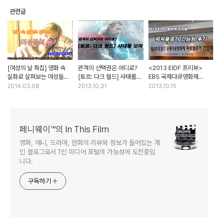
관련글
[여성의 날 특집] 영화 속
관객의 선택권은 어디로?
<2013 EIDF 프리뷰>
실화로 살펴보는 여성들의
[토르: 다크 월드] 사태를
EBS 국제다큐영화제
용기
보며
파워블로거 간담회 후기
2014.03.08
2013.10.31
2013.10.15
페니웨이™의 In This Film
영화, 애니, 드라마, 만화의 리뷰와 정보가 들어있는 개
인 블로그로서 1인 미디어 포털의 가능성에 도전중입
니다.
구독하기