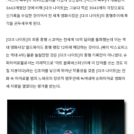
: 시스의 복수]의 1690만달러를 가볍게 갱신했다. [시스의 복수]가 개봉관이
3663개였던 것에 비해 [다크 나이트]는 그보다 적은 3043개의 극장으로도
신기록을 수입한 것이어서 전 세계 영화시장은 [다크 나이트]의 흥행추이에 촉
각을 곤두세우게 된다.
[다크 나이트]의 최종 흥행 스코어는 전세계 10억 달러를 돌파했는데 이는 역
대 영화사상 월드와이드 흥행 랭킹 12위에 해당하는 것이다. (북미 박스오피스
는 역대 4위) 물론 놀랄만한 것은 [다크 나이트]의 흥행 기록만이 아니었다. 슈
퍼히어로물로서는 이례적으로 ‘아트 블록버스터’(이제 이 단어를 쓰는 것도 지
칠 지경이다)라는 신조어를 낳으며 뛰어난 작품성을 갖춘 [다크 나이트]는 만
화 속 히어로를 범죄 느와르의 장르적 범주안에 녹여내며 슈퍼히어로 영화의
새 지평을 열었다는 평가를 받는다.