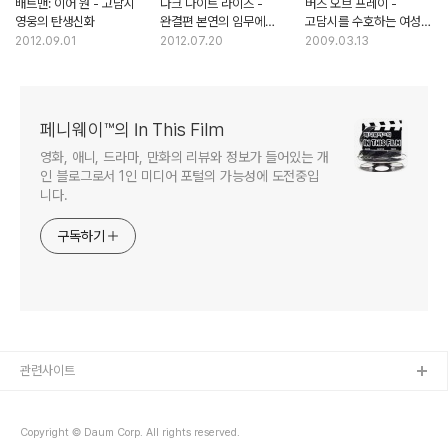
배트맨: 이어 원 - 고담시
다크 나이트 라이즈 -
버즈 오브 프레이 -
영웅의 탄생신화
완결편 본연의 임무에
고담시를 수호하는 여성
충실한 영화
트리오의 이야기
2012.09.01
2012.07.20
2009.03.13
페니웨이™의 In This Film
영화, 애니, 드라마, 만화의 리뷰와 정보가 들어있는 개
인 블로그로서 1인 미디어 포털의 가능성에 도전중입
니다.
구독하기
관련사이트
Copyright © Daum Corp. All rights reserved.