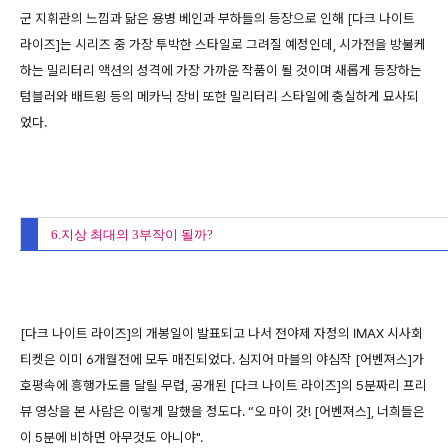
군 지휘관의 느낌과 닮은 용병 베인과 부하들의 등장으로 인해 [다크 나이트
라이즈]는 시리즈 중 가장 투박한 스타일로 그려질 예정인데, 시가전을 방불케
하는 밀리터리 액션의 성격에 가장 가까운 작품이 될 것이며 새롭게 등장하는
텀블러와 배트윙 등의 메카닉 장비 또한 밀리터리 스타일에 충실하게 묘사되
었다.
6.지상 최대의 3부작이 될까?
[다크 나이트 라이즈]의 개봉일이 발표되고 나서 전야제 자정의 IMAX 시사회
티켓은 이미 6개월전에 모두 매진되었다. 심지어 마블의 야심작 [어벤져스]가
호평속에 흥행가도를 달릴 무렵, 공개된 [다크 나이트 라이즈]의 5분짜리 프리
뷰 영상을 본 사람은 이렇게 말했을 정도다. “오 마이 갓! [어벤져스], 너희들은
이 5분에 비하면 아무것도 아니야".