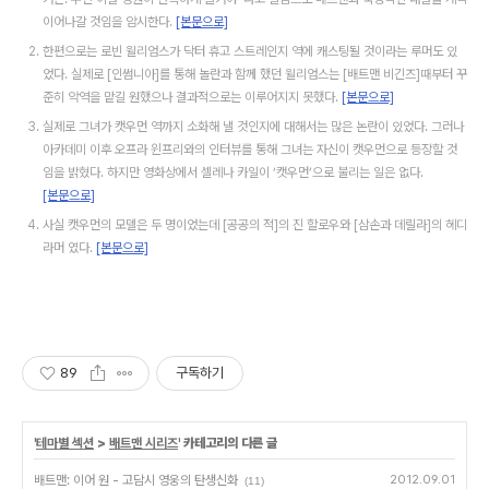
이어나갈 것임을 암시한다.
[본문으로]
한편으로는 로빈 윌리엄스가 닥터 휴고 스트레인지 역에 캐스팅될 것이라는 루머도 있
었다. 실제로 [인썸니아]를 통해 놀란과 함께 했던 윌리엄스는 [배트맨 비긴즈]때부터 꾸
준히 악역을 맡길 원했으나 결과적으로는 이루어지지 못했다.
[본문으로]
실제로 그녀가 캣우먼 역까지 소화해 낼 것인지에 대해서는 많은 논란이 있었다. 그러나
아카데미 이후 오프라 윈프리와의 인터뷰를 통해 그녀는 자신이 캣우먼으로 등장할 것
임을 밝혔다. 하지만 영화상에서 셀레나 카일이 ‘캣우먼’으로 불리는 일은 없다.
[본문으로]
사실 캣우먼의 모델은 두 명이었는데 [공공의 적]의 진 할로우와 [삼손과 데릴라]의 헤디
라머 였다.
[본문으로]
89
구독하기
'
테마별 섹션
>
배트맨 시리즈
' 카테고리의 다른 글
배트맨: 이어 원 - 고담시 영웅의 탄생신화
2012.09.01
(11)