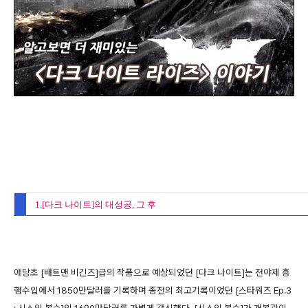
1.[다크 나이트]의 대성공, 그 후
애당초 [배트맨 비긴즈]급의 작품으로 예상되었던 [다크 나이트]는 전야제 흥
행수입에서 1850만달러를 기록하며 종전의 최고기록이었던 [스타워즈 Ep.3