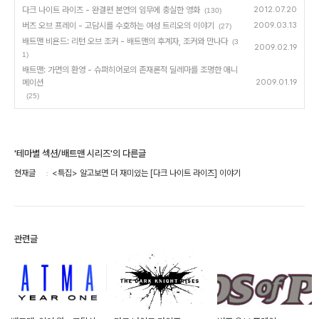
다크 나이트 라이즈 - 완결편 본연의 임무에 충실한 영화
2012.07.20
(130)
버즈 오브 프레이 - 고담시를 수호하는 여성 트리오의 이야기
2009.03.13
(27)
배트맨 비욘드: 리턴 오브 조커 - 배트맨의 후계자, 조커와 만나다
(3
2009.02.19
1)
배트맨: 가면의 환영 - 슈퍼히어로의 존재론적 딜레마를 조명한 애니
메이션
2009.01.19
(25)
'테마별 섹션/배트맨 시리즈'의 다른글
현재글
<특집> 알고보면 더 재미있는 [다크 나이트 라이즈] 이야기
관련글