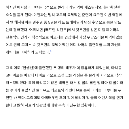
하지만 머지않아 그녀는 극적으로 셀레나 카일 역에 캐스팅되었다는 ‘확실한’
소식을 듣게 된다. 이전과는 달리 고도의 육체적인 훈련이 요구된 이번 역할에
서 앤 해서웨이는 일주일 중 5일을 하드 트레이닝과 댄싱 수업으로 몸을 만드
는데 할애했다. 어찌보면 [배트맨 리턴즈]에서 캣우먼을 맡은 미셸 페이퍼의
전설적인 연기와 직접적으로 비교되는 입장에서 가장 부담스러운 배역이었음
에도 원작 코믹스 속 캣우먼의 모델이었던 헤디 라머의 출연작들 보며 자신의
4
캐릭터를 이해하려 노력했다.
그 외에도 [인셉션]에 출연했던 두 명의 배우가 더 합류하게 되었는데, 마리옹
꼬띠아르는 미란다 테이트 역으로 조셉 고든 래빗은 존 블레이크 역으로 각각
캐스팅되었다. 특히 마리옹이 맡은 배역은 라스 알 굴의 딸인 탈리아 알 굴이라
는 루머가 돌았지만 헐리우드 리포트와의 인터뷰를 통해 그녀는 그 루머를 부
인한 바 있다. 그럼에도 아역배우인 조이 킹이 탈리아 알 굴의 어린시절을 연기
한다고 밝혀 서로의 연관성에 대한 추측이 난무한 상황이다.