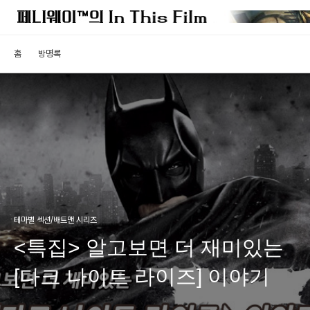
홈
방명록
테마별 섹션/배트맨 시리즈
<특집> 알고보면 더 재미있는
[다크 나이트 라이즈] 이야기