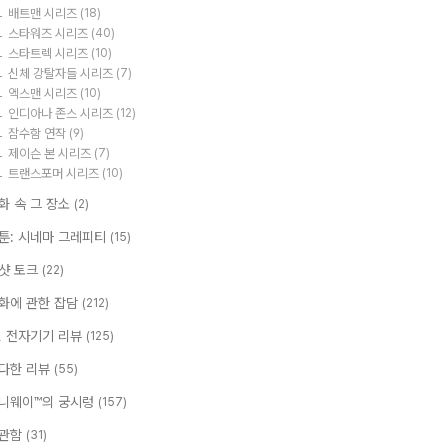
배트맨 시리즈
(18)
스타워즈 시리즈
(40)
스타트렉 시리즈
(10)
신체 강탈자들 시리즈
(7)
엑스맨 시리즈
(10)
인디아나 존스 시리즈
(12)
잠수함 연작
(9)
제이슨 본 시리즈
(7)
트랜스포머 시리즈
(10)
화 속 그 장소
(2)
툰: 시네마 그레피티
(15)
샷 토크
(22)
화에 관한 잡담
(212)
T, 전자기기 리뷰
(125)
다한 리뷰
(55)
니웨이™의 궁시렁
(157)
관함
(31)