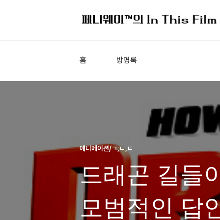
홈
방명록
애니메이션/ㄱ,ㄴ,ㄷ
드래곤 길들이
모범적인 답