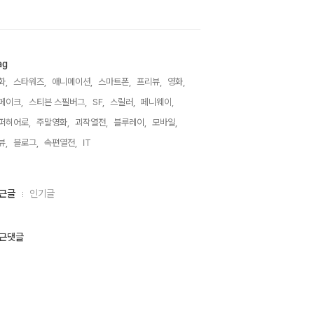
ag
화,
스타워즈,
애니메이션,
스마트폰,
프리뷰,
영화,
메이크,
스티븐 스필버그,
SF,
스릴러,
페니웨이,
퍼히어로,
주말영화,
괴작열전,
블루레이,
모바일,
뷰,
블로그,
속편열전,
IT,
근글
인기글
근댓글