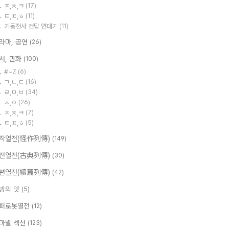
ㅈ,ㅊ,ㅋ
(17)
ㅌ,ㅍ,ㅎ
(11)
기동전사 건담 연대기
(11)
라마, 공연
(26)
서, 만화
(100)
#~Z
(6)
ㄱ,ㄴ,ㄷ
(16)
ㄹ,ㅁ,ㅂ
(34)
ㅅ,ㅇ
(26)
ㅈ,ㅊ,ㅋ
(7)
ㅌ,ㅍ,ㅎ
(5)
작열전(怪作列傳)
(149)
전열전(古典列傳)
(30)
편열전(續篇列傳)
(42)
빙의 맛
(5)
퍼로봇열전
(12)
마별 섹션
(123)