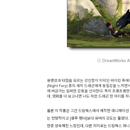
ⓒ DreamWorks Ani
용맹성과 타협을 모르는 강인함이 미덕인 바이킹 족에게
(Night Fury) 종의 새끼 드래곤에게 동질감을 느끼
에 버금가는 알싸한 감동을 선사한다. 특히 초롱초롱
데, 영화를 다 보고나면 나도 저런 드래곤 한 마리를 
물론 이 작품은 그간 드림웍스에서 제작한 애니메이션 중
는 전형적이고 [쿵푸 팬더]보다 유머의 강도는 줄었다
한층 성숙해진 느낌인데, 다른 의미로는 드림웍스 애