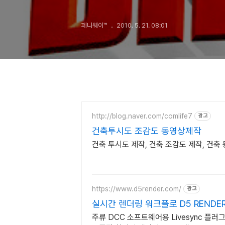
페니웨이™
2010. 5. 21. 08:01
http://blog.naver.com/comlife7
광고
건축투시도 조감도 동영상제작
건축 투시도 제작, 건축 조감도 제작, 건축
https://www.d5render.com/
광고
실시간 렌더링 워크플로 D5 RENDE
주류 DCC 소프트웨어용 Livesync 플러