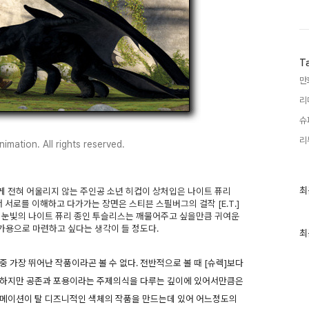
T
만
리
슈
리
mation. All rights reserved.
최
최
 전혀 어울리지 않는 주인공 소년 히컵이 상처입은 나이트 퓨리
근
면서 서로를 이해하고 다가가는 장면은 스티븐 스필버그의 걸작 [E.T.]
글
한 눈빛의 나이트 퓨리 종인 투슬리스는 깨물어주고 싶을만큼 귀여운
과
자가용으로 마련하고 싶다는 생각이 들 정도다.
인
최
기
글
 가장 뛰어난 작품이라곤 볼 수 없다. 전반적으로 볼 때 [슈렉]보다
. 하지만 공존과 포용이라는 주제의식을 다루는 깊이에 있어서만큼은
니메이션이 탈 디즈니적인 색체의 작품을 만드는데 있어 어느정도의