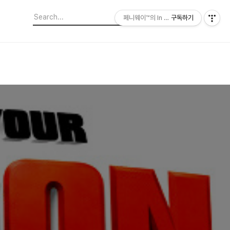
페니웨이™의 In This Film
구독하기