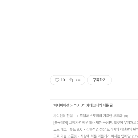
10
구독하기
'
애니메이션
>
ㄱ,ㄴ,ㄷ
' 카테고리의 다른 글
가디언의 전설 - 비주얼과 스토리의 기묘한 부조화
(8)
[블루레이] 교향시편 에우레카 세븐 극장판: 포켓이 무지개로
도쿄 매그니튜드 8.0 - 감동적인 성장 드라마와 재난물의 완
도쿄 마블 초콜릿 - 사랑에 서툰 이들에게 바치는 연애담
(17)