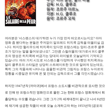
여러분은 '서스펜스의 대가'하면 누가 가장 먼저 떠오르시는지요? 아마
영화 좀 봤다하는 분들은 주저없이 알프레드 히치콕 감독을 떠올리실 겁
니다. 하지만 헐리우드에 히치콕이 있다면 프랑스에는 앙리-조르주 클루
조가 있다는 말을 들어보셨나요?. 그만큼 스릴러물의 대가로서 H.G 클루
조의 명성은 히치콕에 버금가는 당대의 라이벌로 오늘날까지 기억되고
있습니다. 여러 가지 시도로 서스펜스를 다양하게 구사했던 히치콕과는
달리 클루조의 스타일은 상당히 스트레이트한 것으로 알려져 있는데요,
특히 그의 작품속에 나타나는 음울한 비관적 그림자는 프랑스 누아르의
정통을 시종일관 유지해 온 몇 안되는 감독으로서 그를 각인시켰습니다.
하지만 1947년작 [까마귀]에서 프랑스 소도시를 비관적으로 묘사한 것으
로 인해 반 프랑스적인 영화인으로 몰린 그는 한때 프랑스 영화계에서 퇴
출당하는 수모를 겪습니다. 그런 그가 2차 세계대전이 끝나고 나서 6년만
에 재기에 성공한 작품이 바로 오늘 소개하고자 하는 1953년작 [공포의