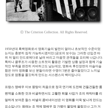
ⓒ The Criterion Collection. All Rights Reserved.
1950년대 흑백영화로서 영화기술의 발전이 얼마나 초보적인 수준이었
는지는 충분히 짐작 가능하시겠지만 [공포의 보수]는 그러한 선입견 따
위 저 멀리 안드로메다로 날려 버리고 마음껏 관객들을 요리해 나갑니다.
특히나 클루조가 사용한 쇼트컷의 활용은 기발한 상황 설정과 함께 기술
적인 부족을 완전히 커버하고도 남는데요, 영화속 후진장면의 아슬아슬
함은 아마 영화를 보신 분들이라면 수명이 5분은 줄어들었다고 느끼실
정도로 염통을 쫄깃하게 만드는 서스펜스의 백미입니다.
프랑스 명배우 이브 몽탕이 처음으로 정극 연기에 도전해 건들건들한 룸
펜역을 소화한 것과 비굴하면서도 교활한 퇴물 사업가 조의 캐릭터를 리
얼하게 보여준 찰스 바넬의 콤비네이션은 이 영화를 더욱 빛나게 만드는
요소입니다. 원래는 조 역에 명배우 장 가뱅이 물망에 올랐으나 그가 거