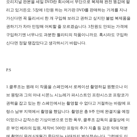
오리지널 판본을 세일 DVD란 회사에서 무단으로 복제해 완전 똥값에 팔
리고 있거든요. 5장에 1만원 하는 저가판 DVD를 판매하는 가게를 지나
가신다면 꼭 들리셔서 한 개 구입해 보라고 권하고 싶지만 불법 복제품을
권하기가 차마 민망해 어찌할 줄 모르겠습니다. 3천원도 안되는 가격에
구입하기엔 너무나도 과분한 퀄리티의 작품이니까요. 혹시라도 구입하
신다면 정말 땡잡았다고 생각하시기 바랍니다.
P.S
1.클루조는 원래 이 작품을 스페인에서 로케이션 촬영하길 원했으나 이
브 몽탕과 그의 아내 시몬느 시뇨레가 파시스트인 프란시스코 프랑코가
권력을 잡고 있는 한 스페인에서는 촬영할 수 없다고 거절하는 바람에 프
랑스 남부 지역에서 촬영을 했답니다. 촬영은 총 9주 안에 완결지을 예정
이었으나 갑작스런 기상이변으로 인한 폭우, 클루조 감독의 골절상에 이
은 부인 베라의 입원, 제작비 500만 프랑의 추가 지출 등 갖은 악재 덕분
에 촬영이 무려 6개월간 중단되는 사태까지 벌어졌습니다. 그럼에도 이