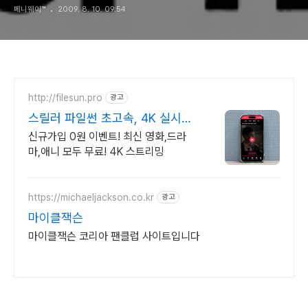
페니웨이™
2009. 8. 10. 09:54
http://filesun.pro
광고
스릴러 파일썬 초고속, 4K 실시간
보기!
신규가입 0원 이벤트! 최신 영화,드라
마,애니 모두 무료! 4K 스트리밍
https://michaeljackson.co.kr
광고
마이클잭슨
마이클잭슨 코리아 팬클럽 사이트입니다