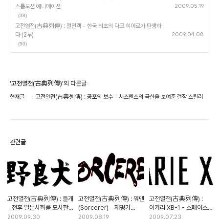
스톱모션 애니메이션
2009.05.19
(38)
고전열전(古典列傳) : 철면객 - 한국 최초의 다크 히어로가 탄생하
다 (2부)
2009.04.08
(50)
'고전열전(古典列傳)'의 다른글
현재글
고전열전(古典列傳) : 공포의 보수 - 서스펜스의 극한을 보여준 걸작 스릴러
관련글
고전열전(古典列傳) : 들개
고전열전(古典列傳) : 워맨
고전열전(古典列傳) :
- 전후 일본사회를 묘사한
(Sorcerer) - 재평가
이카리 XB-1 - 스페이스
리얼리즘 형사물의 백미
받아야 할 비운의
오페라의 모티브를 제공한
2009.09.30
2009.08.19
2009.07.23