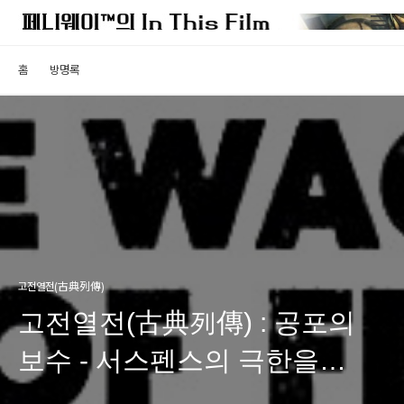
홈
방명록
고전열전(古典列傳)
고전열전(古典列傳) : 공포의
보수 - 서스펜스의 극한을
보여준 걸작 스릴러