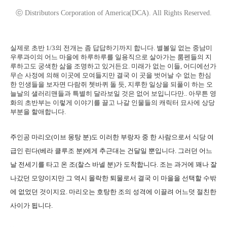
ⓒ Distributors Corporation of America(DCA). All Rights Reserved.
실제로 초반 1/3의 전개는 좀 답답하기까지 합니다. 별볼일 없는 중남미
우루과이의 어느 마을에 하루하루를 일용직으로 살아가는 룸펜들의 지
루하고도 궁색한 삶을 조명하고 있거든요. 미래가 없는 이들, 어디에선가
무슨 사정에 의해 이곳에 모여들지만 결국 이 곳을 벗어날 수 없는 한심
한 인생들을 보자면 다람쥐 쳇바퀴 돌 듯, 지루한 일상을 되풀이 하는 오
늘날의 샐러리맨들과 특별히 달라보일 것은 없어 보입니다만.. 아무튼 영
화의 초반부는 이렇게 이야기를 끌고 나갈 인물들의 캐릭터 묘사에 상당
부분을 할애합니다.
주인공 마리오(이브 몽탕 분)도 이러한 부랑자 중 한 사람으로서 식당 여
급인 린다(베라 클루조 분)에게 추근대는 건달일 뿐입니다. 그러던 어느
날 전세기를 타고 온 조(찰스 바넬 분)가 도착합니다. 조는 과거에 꽤나 잘
나갔던 모양이지만 그 역시 몰락한 퇴물로서 결국 이 마을을 선택할 수밖
에 없었던 것이지요. 마리오는 호탕한 조의 성격에 이끌려 어느덧 절친한
사이가 됩니다.