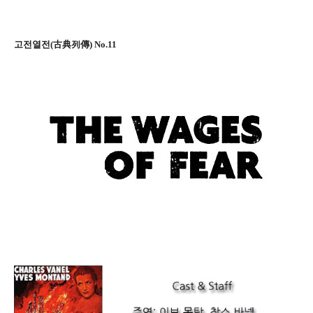
고전열전(古典列傳) No.11