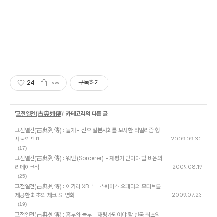
24
구독하기
'
고전열전(古典列傳)
' 카테고리의 다른 글
고전열전(古典列傳) : 들개 - 전후 일본사회를 묘사한 리얼리즘 형
사물의 백미
2009.09.30
(17)
고전열전(古典列傳) : 워맨 (Sorcerer) - 재평가 받아야 할 비운의
리메이크작
2009.08.19
(25)
고전열전(古典列傳) : 이카리 XB-1 - 스페이스 오페라의 모티브를
제공한 최초의 체코 SF영화
2009.07.23
(19)
고전열전(古典列傳) : 흥부와 놀부 - 재평가되어야 할 한국 최초의