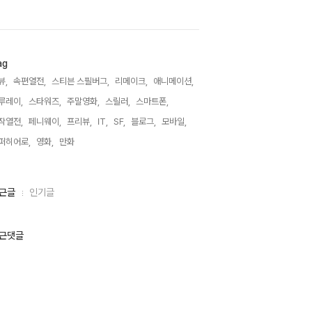
ag
뷰,
속편열전,
스티븐 스필버그,
리메이크,
애니메이션,
루레이,
스타워즈,
주말영화,
스릴러,
스마트폰,
작열전,
페니웨이,
프리뷰,
IT,
SF,
블로그,
모바일,
퍼히어로,
영화,
만화,
근글
인기글
근댓글