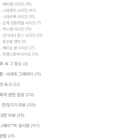
배트맨 시리즈
(18)
스타워즈 시리즈
(40)
스타트렉 시리즈
(10)
신체 강탈자들 시리즈
(7)
엑스맨 시리즈
(10)
인디아나 존스 시리즈
(12)
잠수함 연작
(9)
제이슨 본 시리즈
(7)
트랜스포머 시리즈
(10)
화 속 그 장소
(2)
툰: 시네마 그레피티
(15)
샷 토크
(22)
화에 관한 잡담
(212)
T, 전자기기 리뷰
(125)
다한 리뷰
(55)
니웨이™의 궁시렁
(157)
관함
(31)