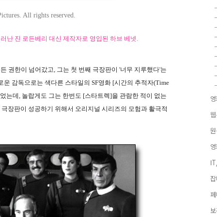
tures. All rights reserved.
러난 진 로든베리 대신 제작자로 영입된 하브 베넷.
든 권한이 넘어갔고, 그는 첫 번째 극장판이 '너무 지루했다'는
운 감독으로는 색다른 스타일의 SF영화 [시간의 추적자(Time
선임되었는데, 놀랍게도 그는 한번도 [스타트렉]을 관람한 적이 없는
영
째 극장판이 성공하기 위해서 오리지널 시리즈의 모험과 활극적
웹
원
영
I
잡
페
보