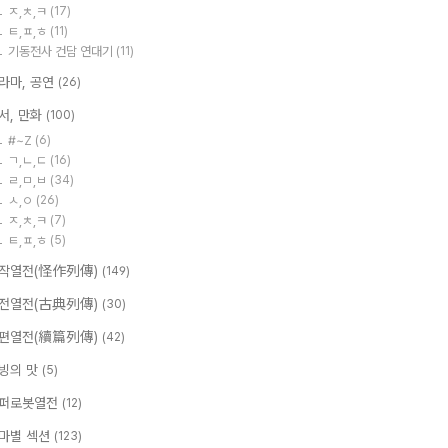
ㅈ,ㅊ,ㅋ
(17)
ㅌ,ㅍ,ㅎ
(11)
기동전사 건담 연대기
(11)
라마, 공연
(26)
서, 만화
(100)
#~Z
(6)
ㄱ,ㄴ,ㄷ
(16)
ㄹ,ㅁ,ㅂ
(34)
ㅅ,ㅇ
(26)
ㅈ,ㅊ,ㅋ
(7)
ㅌ,ㅍ,ㅎ
(5)
작열전(怪作列傳)
(149)
전열전(古典列傳)
(30)
편열전(續篇列傳)
(42)
빙의 맛
(5)
퍼로봇열전
(12)
마별 섹션
(123)