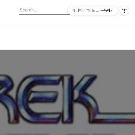
페니웨이™의 In This Film
구독하기