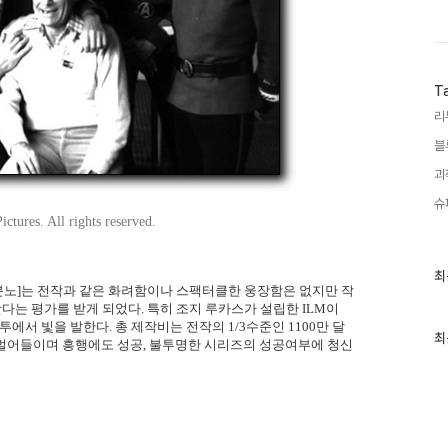
T
리
블
괴
슈
tures. All rights reserved.
최
최
근
 분노]는 전작과 같은 화려함이나 스팩터클한 웅장함은 없지만 작
글
다는 평가를 받게 되었다. 특히 조지 루카스가 설립한 ILM이
과
 빛을 발한다. 총 제작비는 전작의 1/3수준인 1100만 달
인
최
 벌어들이며 흥행에도 성공, 불투명한 시리즈의 성공여부에 청신
기
글